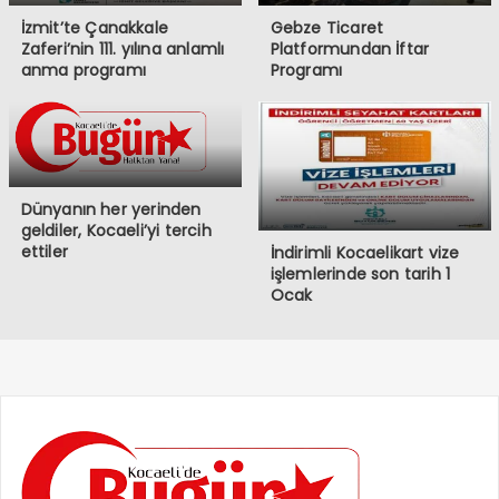
İzmit’te Çanakkale
Gebze Ticaret
Zaferi’nin 111. yılına anlamlı
Platformundan İftar
anma programı
Programı
Dünyanın her yerinden
geldiler, Kocaeli’yi tercih
ettiler
İndirimli Kocaelikart vize
işlemlerinde son tarih 1
Ocak