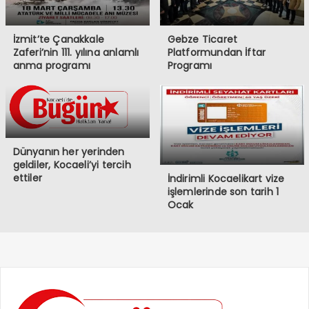
İzmit’te Çanakkale
Gebze Ticaret
Zaferi’nin 111. yılına anlamlı
Platformundan İftar
anma programı
Programı
Dünyanın her yerinden
geldiler, Kocaeli’yi tercih
ettiler
İndirimli Kocaelikart vize
işlemlerinde son tarih 1
Ocak