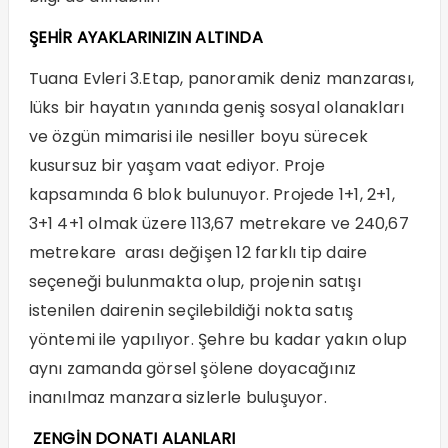
ŞEHİR AYAKLARINIZIN ALTINDA
Tuana Evleri 3.Etap, panoramik deniz manzarası,
lüks bir hayatın yanında geniş sosyal olanakları
ve özgün mimarisi ile nesiller boyu sürecek
kusursuz bir yaşam vaat ediyor. Proje
kapsamında 6 blok bulunuyor. Projede 1+1, 2+1,
3+1 4+1 olmak üzere 113,67 metrekare ve 240,67
metrekare arası değişen 12 farklı tip daire
seçeneği bulunmakta olup, projenin satışı
istenilen dairenin seçilebildiği nokta satış
yöntemi ile yapılıyor. Şehre bu kadar yakın olup
aynı zamanda görsel şölene doyacağınız
inanılmaz manzara sizlerle buluşuyor.
ZENGİN DONATI ALANLARI