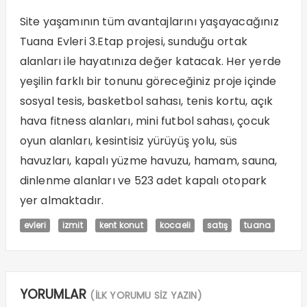
Site yaşamının tüm avantajlarını yaşayacağınız
Tuana Evleri 3.Etap projesi, sunduğu ortak
alanları ile hayatınıza değer katacak. Her yerde
yeşilin farklı bir tonunu göreceğiniz proje içinde
sosyal tesis, basketbol sahası, tenis kortu, açık
hava fitness alanları, mini futbol sahası, çocuk
oyun alanları, kesintisiz yürüyüş yolu, süs
havuzları, kapalı yüzme havuzu, hamam, sauna,
dinlenme alanları ve 523 adet kapalı otopark
yer almaktadır.​
evleri
izmit
kent konut
kocaeli
satış
tuana
YORUMLAR
(İLK YORUMU SİZ YAZIN)