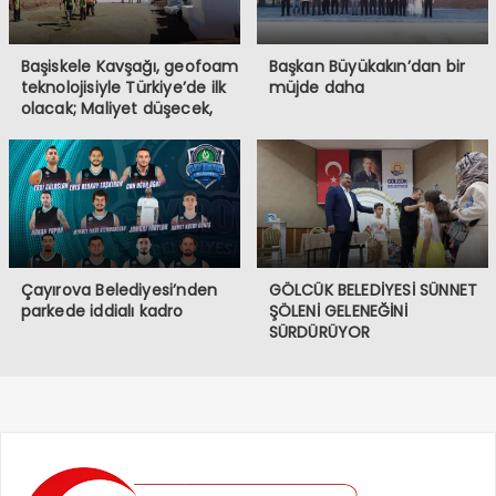
Başiskele Kavşağı, geofoam
Başkan Büyükakın’dan bir
teknolojisiyle Türkiye’de ilk
müjde daha
olacak; Maliyet düşecek,
yapım hızı 4 kat artacak
Çayırova Belediyesi’nden
GÖLCÜK BELEDİYESİ SÜNNET
parkede iddialı kadro
ŞÖLENİ GELENEĞİNİ
SÜRDÜRÜYOR