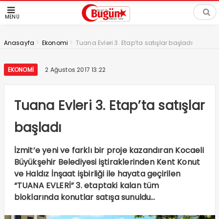
MENÜ
>
>
Anasayfa
Ekonomi
Tuana Evleri 3. Etap’ta satışlar başladı
EKONOMI
2 Ağustos 2017 13:22
Tuana Evleri 3. Etap’ta satışlar
başladı
İzmit’e yeni ve farklı bir proje kazandıran Kocaeli
Büyükşehir Belediyesi iştiraklerinden Kent Konut
ve Haldız İnşaat işbirliği ile hayata geçirilen
“TUANA EVLERİ” 3. etaptaki kalan tüm
bloklarında konutlar satışa sunuldu…