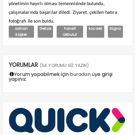
yönetimin hayırlı olması temennisinde bulundu,
çalışmalarında başarılar diledi.
Ziyaret, çekilen hatıra
fotoğrafı ile son buldu.
adnan
Gebze
hanefi
kocaeli
tügva
köşker
akbulut
YORUMLAR
(İLK YORUMU SİZ YAZIN)
Yorum yapabilmek için
buradan
üye girişi
yapınız.