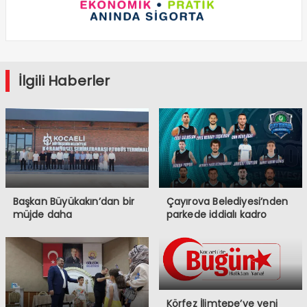
İlgili Haberler
Başkan Büyükakın’dan bir
Çayırova Belediyesi’nden
müjde daha
parkede iddialı kadro
Körfez İlimtepe’ye yeni