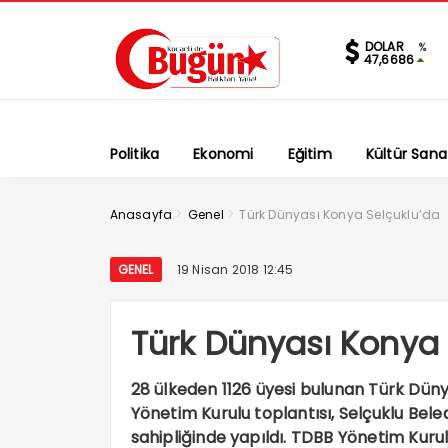
DOLAR
%
47,6686
Politika
Ekonomi
Eğitim
Kültür Sana
>
>
Anasayfa
Genel
Türk Dünyası Konya Selçuklu’da
GENEL
19 Nisan 2018 12:45
Türk Dünyası Konya 
28 ülkeden 1126 üyesi bulunan Türk Dünya
Yönetim Kurulu toplantısı, Selçuklu Bele
sahipliğinde yapıldı. TDBB Yönetim Kurul