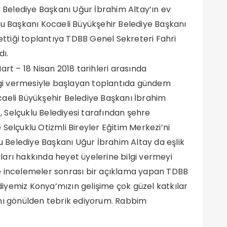
u Belediye Başkanı Uğur İbrahim Altay’ın ev
lu Başkanı Kocaeli Büyükşehir Belediye Başkanı
tiği toplantıya TDBB Genel Sekreteri Fahri
dı.
art – 18 Nisan 2018 tarihleri arasında
ilgi vermesiyle başlayan toplantıda gündem
caeli Büyükşehir Belediye Başkanı İbrahim
 Selçuklu Belediyesi tarafından şehre
Selçuklu Otizmli Bireyler Eğitim Merkezi’ni
lu Belediye Başkanı Uğur İbrahim Altay da eşlik
arı hakkında heyet üyelerine bilgi vermeyi
e incelemeler sonrası bir açıklama yapan TDBB
iyemiz Konya’mızın gelişime çok güzel katkılar
anı gönülden tebrik ediyorum. Rabbim
.