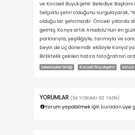
ve Kocaeli Büyükşehir Belediye Başkanı
Selçuklu şehri olduğunu vurgulayarak, “Kon
olduğu bir şehrimizdir. Önceki yıllarda da
gelmiş. Konya artık Anadolu’nun en güzel 
parklarıyla, yeşilliğiyle, tarımıyla ve sa
beyin de üç dönemdir ekibiyle Konya’ya ç
Birliktelik çekilen hatıra fotoğrafının ar
belediyeler birliği
Kocaeli Büyükşehir
konya
YORUMLAR
(İLK YORUMU SİZ YAZIN)
Yorum yapabilmek için
buradan
üye gi