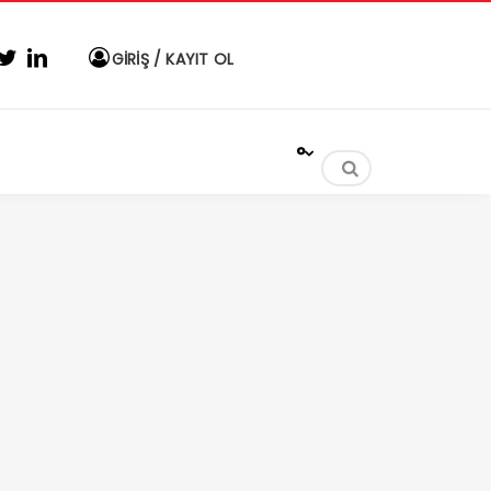
GİRİŞ / KAYIT OL
°