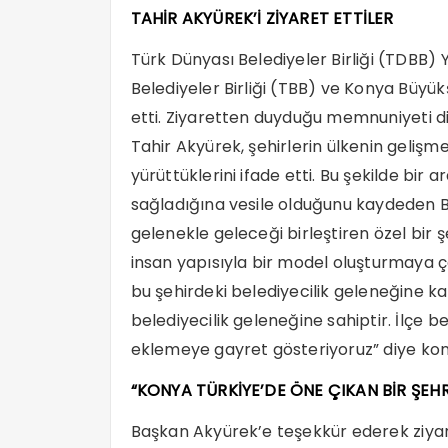
TAHİR AKYÜREK’İ ZİYARET ETTİLER
Türk Dünyası Belediyeler Birliği (TDBB)
Belediyeler Birliği (TBB) ve Konya Büyük
etti. Ziyaretten duyduğu memnuniyeti d
Tahir Akyürek, şehirlerin ülkenin geliş
yürüttüklerini ifade etti. Bu şekilde bi
sağladığına vesile olduğunu kaydeden B
gelenekle geleceği birleştiren özel bir ş
insan yapısıyla bir model oluşturmaya ça
bu şehirdeki belediyecilik geleneğine k
belediyecilik geleneğine sahiptir. İlçe b
eklemeye gayret gösteriyoruz” diye kon
“KONYA TÜRKİYE’DE ÖNE ÇIKAN BİR ŞEHR
Başkan Akyürek’e teşekkür ederek ziya