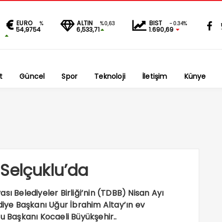
EURO
ALTIN
BIST
%
%0,63
-0.34%
54,9754
6,533,71
1.690,69
t
Güncel
Spor
Teknoloji
İletişim
Künye
Selçuklu’da
sı Belediyeler Birliği’nin (TDBB) Nisan Ayı
diye Başkanı Uğur İbrahim Altay’ın ev
u Başkanı Kocaeli Büyükşehir..