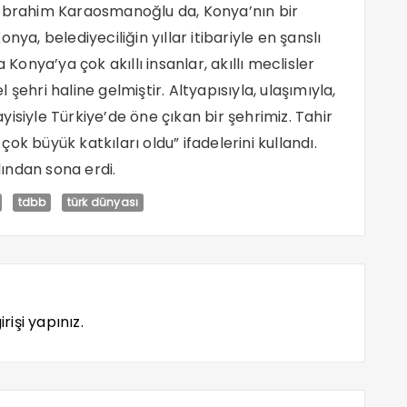
 İbrahim Karaosmanoğlu da, Konya’nın bir
ya, belediyeciliğin yıllar itibariyle en şanslı
 Konya’ya çok akıllı insanlar, akıllı meclisler
şehri haline gelmiştir. Altyapısıyla, ulaşımıyla,
nayisiyle Türkiye’de öne çıkan bir şehrimiz. Tahir
ok büyük katkıları oldu” ifadelerini kullandı.
dından sona erdi.
tdbb
türk dünyası
rişi yapınız.