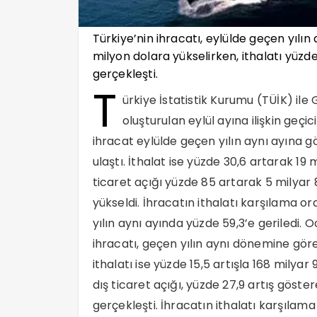
Türkiye’nin ihracatı, eylülde geçen yılın
milyon dolara yükselirken, ithalatı yüzde
gerçekleşti.
T
ürkiye İstatistik Kurumu (TÜİK) il
oluşturulan eylül ayına ilişkin geçici
ihracat eylülde geçen yılın aynı ayına g
ulaştı. İthalat ise yüzde 30,6 artarak 19
ticaret açığı yüzde 85 artarak 5 milyar
yükseldi. İhracatın ithalatı karşılama or
yılın aynı ayında yüzde 59,3’e geriledi. 
ihracatı, geçen yılın aynı dönemine göre
ithalatı ise yüzde 15,5 artışla 168 mily
dış ticaret açığı, yüzde 27,9 artış göst
gerçekleşti. İhracatın ithalatı karşılama