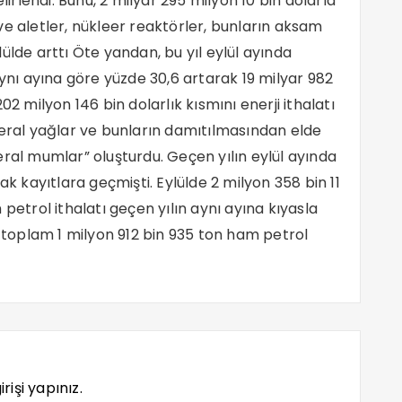
rlendi. Bunu, 2 milyar 295 milyon 10 bin dolarla
ve aletler, nükleer reaktörler, bunların aksam
eylülde arttı Öte yandan, bu yıl eylül ayında
aynı ayına göre yüzde 30,6 artarak 19 milyar 982
02 milyon 146 bin dolarlık kısmını enerji ithalatı
neral yağlar ve bunların damıtılmasından elde
eral mumlar” oluşturdu. Geçen yılın eylül ayında
ak kayıtlara geçmişti. Eylülde 2 milyon 358 bin 11
petrol ithalatı geçen yılın aynı ayına kıyasla
a toplam 1 milyon 912 bin 935 ton ham petrol
rişi yapınız.