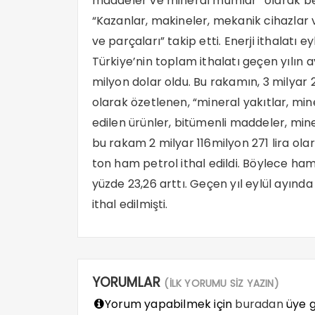
maddeler ve mineral mumlar” olarak beli
“Kazanlar, makineler, mekanik cihazlar 
ve parçaları” takip etti. Enerji ithalatı 
Türkiye’nin toplam ithalatı geçen yılın 
milyon dolar oldu. Bu rakamın, 3 milyar 2
olarak özetlenen, “mineral yakıtlar, mi
edilen ürünler, bitümenli maddeler, min
bu rakam 2 milyar 116milyon 271 lira olar
ton ham petrol ithal edildi. Böylece ham 
yüzde 23,26 arttı. Geçen yıl eylül ayınd
ithal edilmişti.
YORUMLAR
(İLK YORUMU SİZ YAZIN)
Yorum yapabilmek için
buradan
üye gi