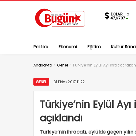
DOLAR
%
47,6787
Politika
Ekonomi
Eğitim
Kültür Sana
>
>
Anasayfa
Genel
Türkiye’nin Eylül Ayı ihracat raka
GENEL
31 Ekim 2017 11:22
Türkiye’nin Eylül Ayı
açıklandı
Türkiye’nin ihracatı, eylülde geçen yılın