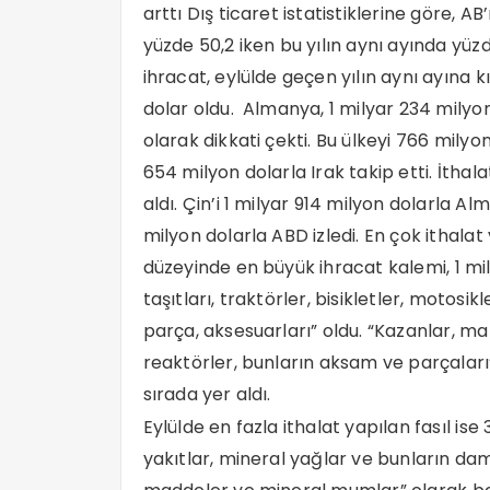
arttı Dış ticaret istatistiklerine göre, A
yüzde 50,2 iken bu yılın aynı ayında yüz
ihracat, eylülde geçen yılın aynı ayına k
dolar oldu. Almanya, 1 milyar 234 milyo
olarak dikkati çekti. Bu ülkeyi 766 milyo
654 milyon dolarla Irak takip etti. İthala
aldı. Çin’i 1 milyar 914 milyon dolarla A
milyon dolarla ABD izledi. En çok ithalat
düzeyinde en büyük ihracat kalemi, 1 mi
taşıtları, traktörler, bisikletler, motosik
parça, aksesuarları” oldu. “Kazanlar, ma
reaktörler, bunların aksam ve parçaları” 
sırada yer aldı.
Eylülde en fazla ithalat yapılan fasıl ise
yakıtlar, mineral yağlar ve bunların dam