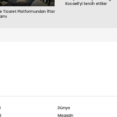
Kocaeli’yi tercih ettiler
 Ticaret Platformundan İftar
ramı
i
Dünya
i
Magazin