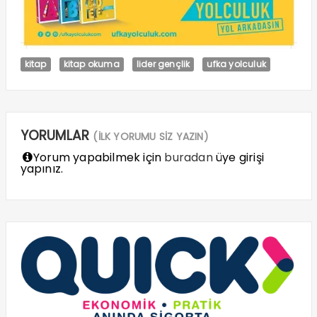
kitap
kitap okuma
lider gençlik
ufka yolculuk
YORUMLAR
(İLK YORUMU SİZ YAZIN)
Yorum yapabilmek için
buradan
üye girişi
yapınız.