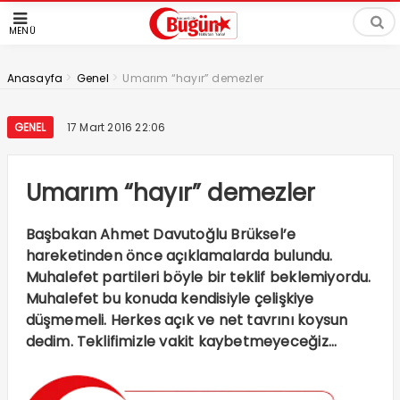
MENÜ
>
>
Anasayfa
Genel
Umarım “hayır” demezler
GENEL
17 Mart 2016 22:06
Umarım “hayır” demezler
Başbakan Ahmet Davutoğlu Brüksel’e
hareketinden önce açıklamalarda bulundu.
Muhalefet partileri böyle bir teklif beklemiyordu.
Muhalefet bu konuda kendisiyle çelişkiye
düşmemeli. Herkes açık ve net tavrını koysun
dedim. Teklifimizle vakit kaybetmeyeceğiz…