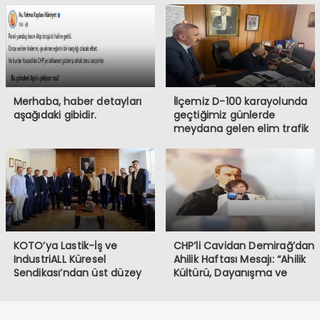
Merhaba, haber detayları
İlçemiz D-100 karayolunda
aşağıdaki gibidir.
geçtiğimiz günlerde
meydana gelen elim trafik
kazasında iki vatandaşımızı
kaybetmiş bulunmaktayız.
Öncelikle hayatını
kaybeden vatandaşlarımıza
Allah’tan rahmet, ailelerine
ve sevenlerine başsağlığı
diliyorum.
KOTO’ya Lastik-İş ve
CHP’li Cavidan Demirağ’dan
IndustriALL Küresel
Ahilik Haftası Mesajı: “Ahilik
Sendikası’ndan üst düzey
Kültürü, Dayanışma ve
ziyaret
Kardeşlik Demektir”