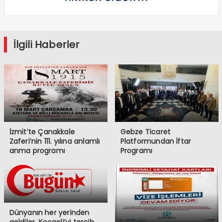
İlgili Haberler
İzmit’te Çanakkale
Gebze Ticaret
Zaferi’nin 111. yılına anlamlı
Platformundan İftar
anma programı
Programı
Dünyanın her yerinden
geldiler, Kocaeli’yi tercih