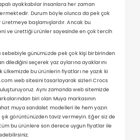
kapalı ayakkabılar insanlara her zaman
 vermektedir. Durum böyle olunca da pek çok
r üretmeye başlamışlardır. Ancak bu
ni ve ürettiği ürünler sayesinde en çok tercih
bebiyle günümüzde pek çok kişi birbirinden
n dilediğini seçerek yaz aylarına ayaklarını
ülkemizde bu ürünlerin fiyatları ne yazık ki
.com web sitesini tasarlayarak sizleri Crocs
 buluşturuyoruz. Aynı zamanda web sitemizde
rkalarından biri olan Muya markasının
rahat
muya sandalet modelleri
ile hem yazın
 şık görüntünüzden taviz vermeyin. Eğer siz de
tüm bu ürünlere son derece uygun fiyatlar ile
debilirsiniz.