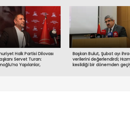
riyet Halk Partisi Dilovası
Başkan Bulut, Şubat ayı ihr
Başkanı Servet Turan:
verilerini değerlendirdi; Hızı
oğlu’na Yapılanlar,
kesildiği bir dönemden geçi
rasiye ve Halkın İradesine
haledir”