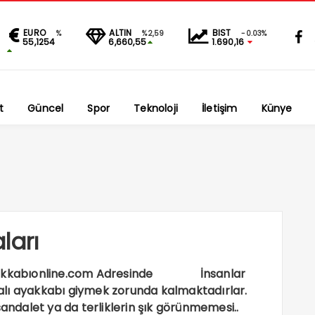
EURO
ALTIN
BIST
%
%2,59
-0.03%
55,1254
6,660,55
1.690,16
t
Güncel
Spor
Teknoloji
İletişim
Künye
ları
i Ayakkabıonline.com Adresinde İnsanlar
alı ayakkabı giymek zorunda kalmaktadırlar.
sandalet ya da terliklerin şık görünmemesi..