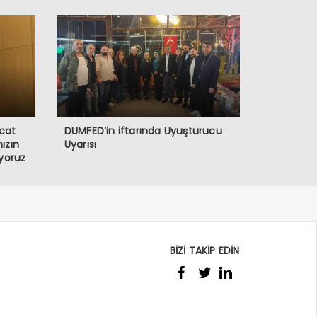
acat
DUMFED’in iftarında Uyuşturucu
mızın
Uyarısı
yoruz
BİZİ TAKİP EDİN