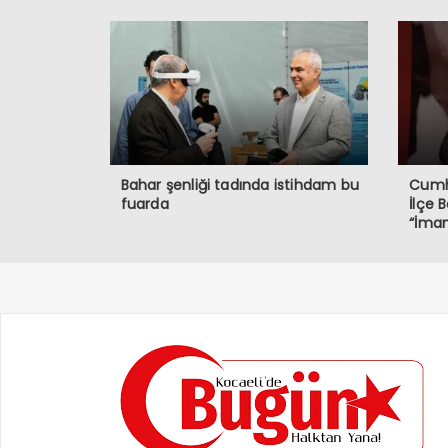
Bahar şenliği tadında istihdam bu
Cumhu
fuarda
İlçe 
“İmam
Demok
Müda