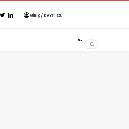
GİRİŞ / KAYIT OL
°