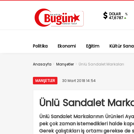
DOLAR
%
47,6787
Politika
Ekonomi
Eğitim
Kültür Sana
>
>
Anasayfa
Manşetler
Ünlü Sandalet Markaları
MANŞETLER
30 Mart 2018 14:54
Ünlü Sandalet Marka
Ünlü Sandalet Markalarının Ürünler
pek çok zaman istemedikleri halde kap
Gerek çalıştıkları iş ortamı gerekse de 