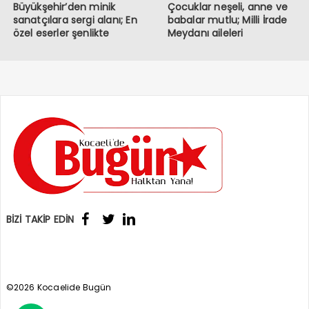
Büyükşehir’den minik
Çocuklar neşeli, anne ve
sanatçılara sergi alanı; En
babalar mutlu; Milli İrade
özel eserler şenlikte
Meydanı aileleri
sergileniyor
buluşturuyor
BİZİ TAKİP EDİN
©2026 Kocaelide Bugün