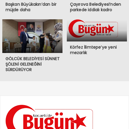
Başkan Büyükakın’dan bir
Çayırova Belediyesi’nden
müjde daha
parkede iddialı kadro
Körfez İlimtepe’ye yeni
mezarlık
GÖLCÜK BELEDİYESİ SÜNNET
ŞÖLENİ GELENEĞİNİ
SÜRDÜRÜYOR