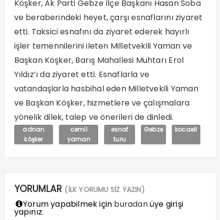
Köşker, Ak Parti Gebze İlçe Başkanı Hasan Soba
ve beraberindeki heyet, çarşı esnaflarını ziyaret
etti. Taksici esnafını da ziyaret ederek hayırlı
işler temennilerini ileten Milletvekili Yaman ve
Başkan Köşker, Barış Mahallesi Muhtarı Erol
Yıldız’ı da ziyaret etti. Esnaflarla ve
vatandaşlarla hasbihal eden Milletvekili Yaman
ve Başkan Köşker, hizmetlere ve çalışmalara
yönelik dilek, talep ve önerileri de dinledi.
adnan
cemil
esnaf
Gebze
kocaeli
köşker
yaman
turu
YORUMLAR
(İLK YORUMU SİZ YAZIN)
Yorum yapabilmek için
buradan
üye girişi
yapınız.