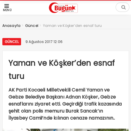
MENÜ
>
>
Anasayfa
Güncel
Yaman ve Köşker’den esnaf turu
GÜNCEL
9 Ağustos 2017 12:06
Yaman ve Köşker’den esnaf
turu
AK Parti Kocaeli Milletvekili Cemil Yaman ve
Gebze Belediye Başkanı Adnan Köşker, Gebze
esnaflarını ziyaret etti. Geçirdiği trafik kazasında
şehit olan polis memuru Burak Sancak’ın
İlyasbey Camii’nde kılınan cenaze namazının..