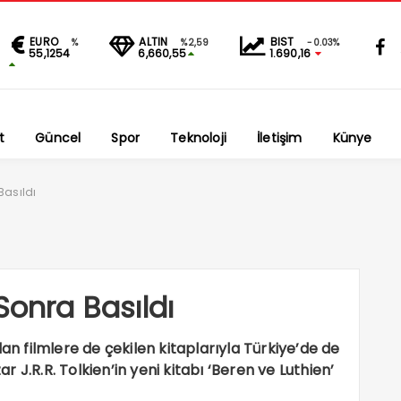
EURO
ALTIN
BIST
%
%2,59
-0.03%
55,1254
6,660,55
1.690,16
t
Güncel
Spor
Teknoloji
İletişim
Künye
Basıldı
Sonra Basıldı
dan filmlere de çekilen kitaplarıyla Türkiye’de de
ar J.R.R. Tolkien’in yeni kitabı ‘Beren ve Luthien’