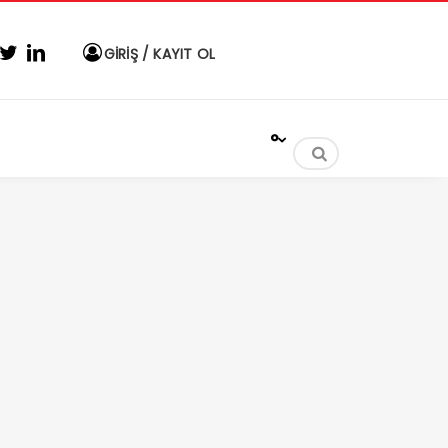
GİRİŞ / KAYIT OL
°