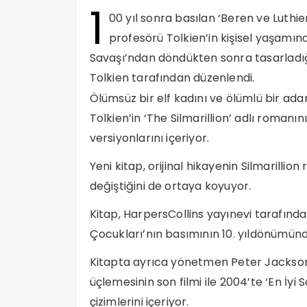
1
00 yıl sonra basılan ‘Beren ve Luthi
profesörü Tolkien’in kişisel yaşamından
Savaşı’ndan döndükten sonra tasarladığı
Tolkien tarafından düzenlendi.
Ölümsüz bir elf kadını ve ölümlü bir ad
Tolkien’in ‘The Silmarillion’ adlı romanı
versiyonlarını içeriyor.
Yeni kitap, orijinal hikayenin Silmarillio
değiştiğini de ortaya koyuyor.
Kitap, HarpersCollins yayınevi tarafından
Çocukları’nın basımının 10. yıldönümünde
Kitapta ayrıca yönetmen Peter Jackson’
üçlemesinin son filmi ile 2004’te ‘En İyi
çizimlerini içeriyor.