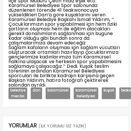
İlçe Spor Müdürü Çetin Yıldız eşlik etti.
Karamürsel Belediyesi Spor salonunda
düzenlenen törende 41 teakwonocuya
yükseldikleri Dan’a göre kuşaklarını veren
Karamürsel Belediye Başkanı İsmail Yıldırım, ‘’
Çocuklarımızın spor yapabilmesi için hem fiziki
şartların oluşması hem de eğitim alacakları
gerekli donanımların sağlanması için bugüne
kadar olduğu gibi bundan sonra da
çalışmalarımıza devam edeceğiz.
Sağlam kafaların oluşması için sağlam vücutları
oluşturacak ortamları hazırlayıp çocuklarımıza
gençlerimize kadınlarımıza tüm Karamürsel
halkına ulaşacak ve herkesin spor yapabilmesini
sağlamaya çalışacağız.’’ Dedi. Kuşak teslim
töreninin ardından Karamürsel Belediyesi
sporcuları ile birlikte kadrajın karşısına geçen
Başkan Yıldırım, hatıra fotoğrafı çektirerek
salondan ayrıldı.
belediye
dan
karamürsel
karamürsel
kuşak
teak
meclisi
belediyesi
YORUMLAR
(İLK YORUMU SİZ YAZIN)