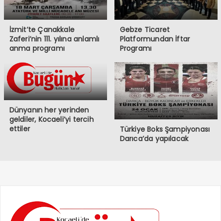
İzmit’te Çanakkale
Gebze Ticaret
Zaferi’nin 111. yılına anlamlı
Platformundan İftar
anma programı
Programı
Dünyanın her yerinden
geldiler, Kocaeli’yi tercih
ettiler
Türkiye Boks Şampiyonası
Darıca’da yapılacak