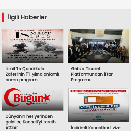
İlgili Haberler
İzmit’te Çanakkale
Gebze Ticaret
Zaferi’nin 111. yılına anlamlı
Platformundan İftar
anma programı
Programı
Dünyanın her yerinden
geldiler, Kocaeli’yi tercih
ettiler
İndirimli Kocaelikart vize