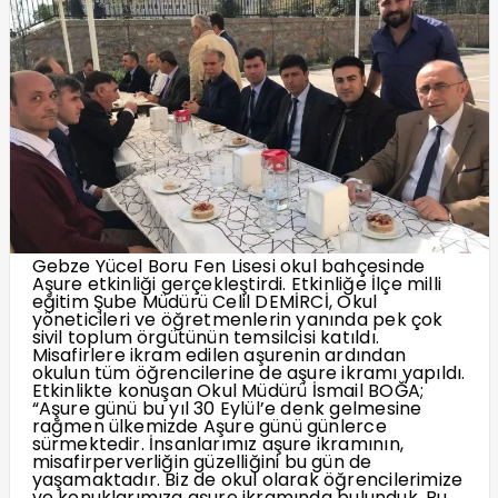
Gebze Yücel Boru Fen Lisesi okul bahçesinde
Aşure etkinliği gerçekleştirdi. Etkinliğe İlçe milli
eğitim Şube Müdürü Celil DEMİRCİ, Okul
yöneticileri ve öğretmenlerin yanında pek çok
sivil toplum örgütünün temsilcisi katıldı.
Misafirlere ikram edilen aşurenin ardından
okulun tüm öğrencilerine de aşure ikramı yapıldı.
Etkinlikte konuşan Okul Müdürü İsmail BOĞA;
“Aşure günü bu yıl 30 Eylül’e denk gelmesine
rağmen ülkemizde Aşure günü günlerce
sürmektedir. İnsanlarımız aşure ikramının,
misafirperverliğin güzelliğini bu gün de
yaşamaktadır. Biz de okul olarak öğrencilerimize
ve konuklarımıza aşure ikramında bulunduk. Bu