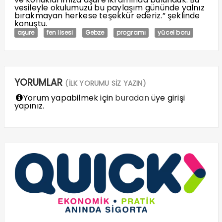
vesileyle okulumuzu bu paylaşım gününde yalnız
bırakmayan herkese teşekkür ederiz.” şeklinde
konuştu.
aşure
fen lisesi
Gebze
programı
yücel boru
YORUMLAR
(İLK YORUMU SİZ YAZIN)
Yorum yapabilmek için
buradan
üye girişi
yapınız.