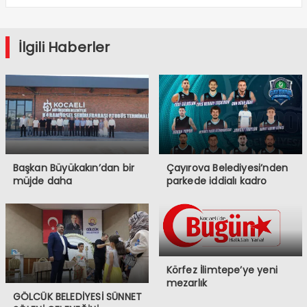
İlgili Haberler
Başkan Büyükakın’dan bir
Çayırova Belediyesi’nden
müjde daha
parkede iddialı kadro
Körfez İlimtepe’ye yeni
mezarlık
GÖLCÜK BELEDİYESİ SÜNNET