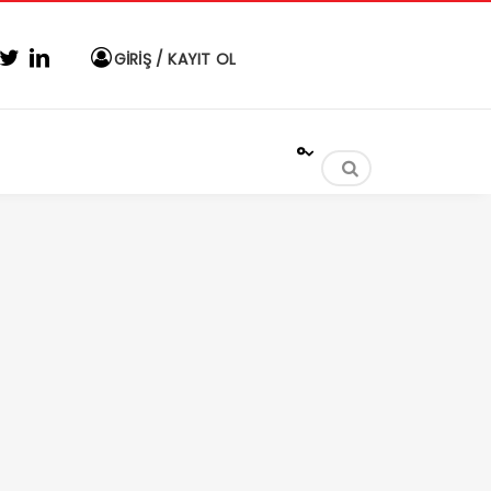
GİRİŞ / KAYIT OL
°