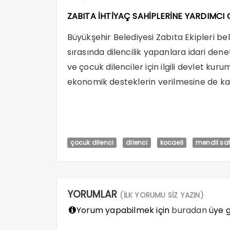
ZABITA İHTİYAÇ SAHİPLERİNE YARDIMCI
Büyükşehir Belediyesi Zabıta Ekipleri bel
sırasında dilencilik yapanlara idari denet
ve çocuk dilenciler için ilgili devlet kur
ekonomik desteklerin verilmesine de ka
çocuk dilenci
dilenci
kocaeli
mendil sa
YORUMLAR
(İLK YORUMU SİZ YAZIN)
Yorum yapabilmek için
buradan
üye gi