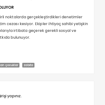
 OLUYOR
irli noktalarda gerçekleştirdikleri denetimler
im cezası kesiyor. Ekipler ihtiyaç sahibi yetişkin
umlarıyla irtibata geçerek gerekli sosyal ve
tkıda bulunuyor.
tan çocuklar
zabıta
rişi yapınız.