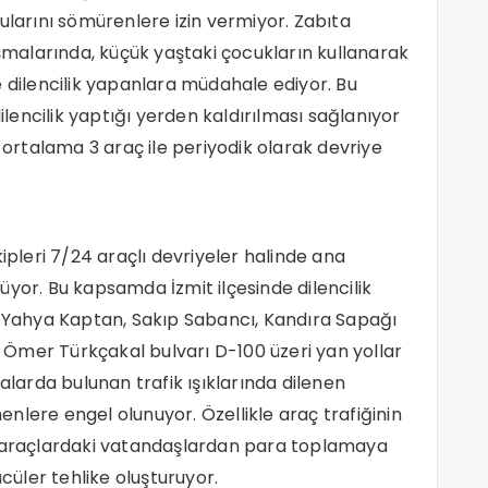
ularını sömürenlere izin vermiyor. Zabıta
ışmalarında, küçük yaştaki çocukların kullanarak
lde dilencilik yapanlara müdahale ediyor. Bu
encilik yaptığı yerden kaldırılması sağlanıyor
k ortalama 3 araç ile periyodik olarak devriye
ipleri 7/24 araçlı devriyeler halinde ana
yor. Bu kapsamda İzmit ilçesinde dilencilik
, Yahya Kaptan, Sakıp Sabancı, Kandıra Sapağı
u, Ömer Türkçakal bulvarı D-100 üzeri yan yollar
alarda bulunan trafik ışıklarında dilenen
nenlere engel olunuyor. Özellikle araç trafiğinin
k araçlardaki vatandaşlardan para toplamaya
ücüler tehlike oluşturuyor.