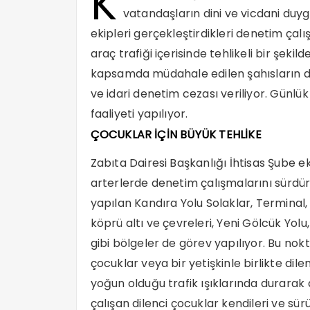
K
vatandaşların dini ve vicdani duyg
ekipleri gerçekleştirdikleri denetim çal
araç trafiği içerisinde tehlikeli bir şeki
kapsamda müdahale edilen şahısların dil
ve idari denetim cezası veriliyor. Günlü
faaliyeti yapılıyor.
ÇOCUKLAR İÇİN BÜYÜK TEHLİKE
Zabıta Dairesi Başkanlığı İhtisas Şube ek
arterlerde denetim çalışmalarını sürdürü
yapılan Kandıra Yolu Solaklar, Terminal
köprü altı ve çevreleri, Yeni Gölcük Yol
gibi bölgeler de görev yapılıyor. Bu nokt
çocuklar veya bir yetişkinle birlikte dile
yoğun olduğu trafik ışıklarında durara
çalışan dilenci çocuklar kendileri ve sür