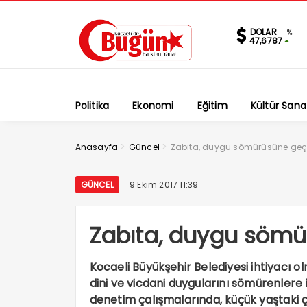
DOLAR
%
47,6787
Politika
Ekonomi
Eğitim
Kültür Sana
>
>
Anasayfa
Güncel
Zabıta, duygu sömürüsüne geçi
GÜNCEL
9 Ekim 2017 11:39
Zabıta, duygu sömü
Kocaeli Büyükşehir Belediyesi ihtiyacı o
dini ve vicdani duygularını sömürenlere i
denetim çalışmalarında, küçük yaştaki ço