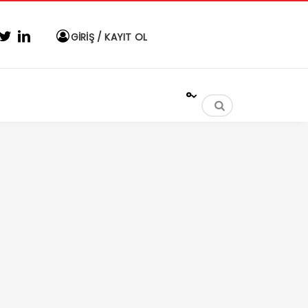
GİRİŞ / KAYIT OL
°