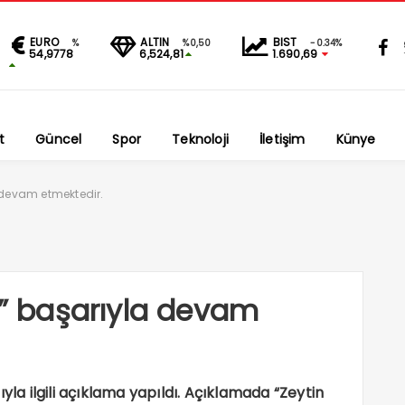
EURO
ALTIN
BIST
%
%0,50
-0.34%
54,9778
6,524,81
1.690,69
t
Güncel
Spor
Teknoloji
İletişim
Künye
a devam etmektedir.
tı” başarıyla devam
yla ilgili açıklama yapıldı. Açıklamada “Zeytin