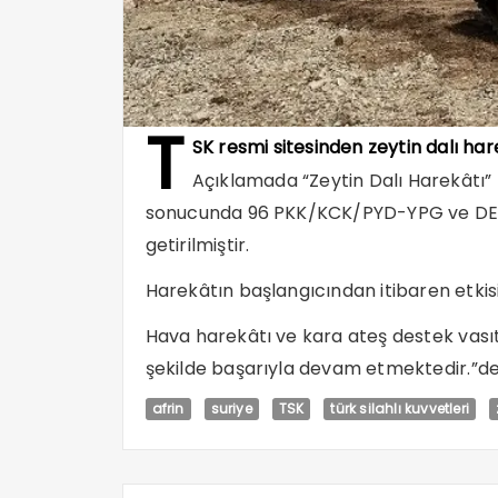
T
SK resmi sitesinden zeytin dalı hare
Açıklamada “Zeytin Dalı Harekâtı
sonucunda 96 PKK/KCK/PYD-YPG ve DEAŞ
getirilmiştir.
Harekâtın başlangıcından itibaren etkisiz
Hava harekâtı ve kara ateş destek vasıt
şekilde başarıyla devam etmektedir.”den
afrin
suriye
TSK
türk silahlı kuvvetleri