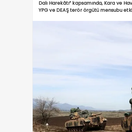
Dalı Harekâtı” kapsamında, Kara ve H
YPG ve DEAŞ terör örgütü mensubu etkisiz