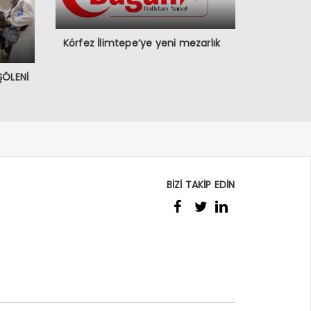
Körfez İlimtepe’ye yeni mezarlık
ŞÖLENİ
BİZİ TAKİP EDİN