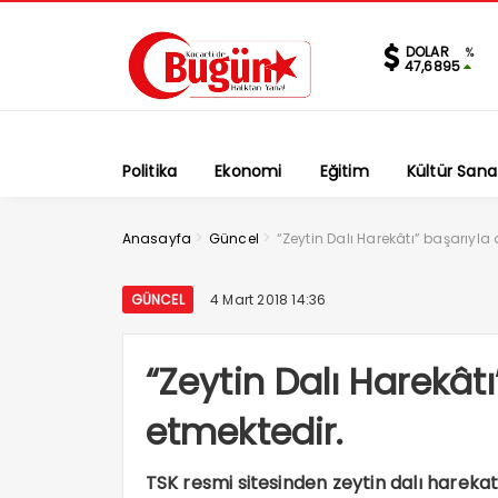
DOLAR
%
47,6895
Politika
Ekonomi
Eğitim
Kültür Sana
>
>
Anasayfa
Güncel
“Zeytin Dalı Harekâtı” başarıyl
GÜNCEL
4 Mart 2018 14:36
“Zeytin Dalı Harekâ
etmektedir.
TSK resmi sitesinden zeytin dalı harekatı