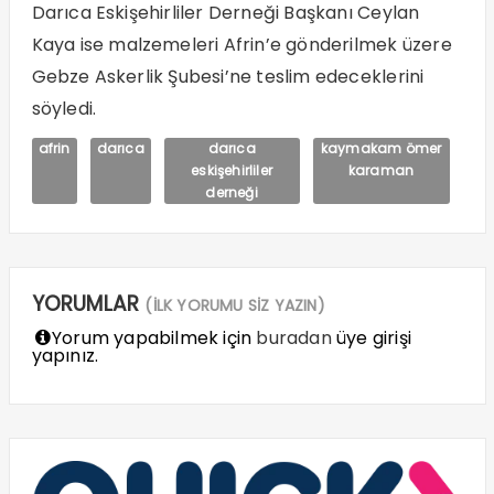
Darıca Eskişehirliler Derneği Başkanı Ceylan
Kaya ise malzemeleri Afrin’e gönderilmek üzere
Gebze Askerlik Şubesi’ne teslim edeceklerini
söyledi.
afrin
darıca
darıca
kaymakam ömer
eskişehirliler
karaman
derneği
YORUMLAR
(İLK YORUMU SİZ YAZIN)
Yorum yapabilmek için
buradan
üye girişi
yapınız.