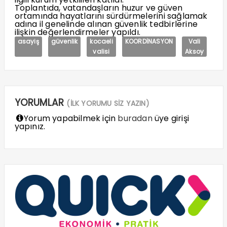
Toplantıda, vatandaşların huzur ve güven
ortamında hayatlarını sürdürmelerini sağlamak
adına il genelinde alınan güvenlik tedbirlerine
ilişkin değerlendirmeler yapıldı.
asayiş
güvenlik
kocaeli
KOORDİNASYON
Vali
valisi
Aksoy
YORUMLAR
(İLK YORUMU SİZ YAZIN)
Yorum yapabilmek için
buradan
üye girişi
yapınız.