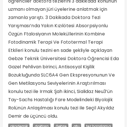
öğrenciler doktora tezlerini 3 dakikada konunun
uzmanı olmayan jüri üyelerine anlatmak için
zamanla yarıştı. 3 Dakikada Doktora Tezi
Yarışması’nda Yakın Kızılötesi Absorpsiyonlu
Özgün Ftalosiyanın Moleküllerinin Kombine
Fotodinamik Terapi Ve Fototermal Terapi
Etkileri konulu tezini en sade şekliyle açıklayan
Gebze Teknik Üniversitesi Doktora Öğrencisi Eda
Gazel Pehlivan birinci, Antisosyal Kişilik
Bozukluğunda SLC6A4 Gen Ekspresyonunun Ve
Gen Metilasyonu Seviyelerinin Araştırılması
konulu tezi ile Irmak Şah ikinci, Sialidaz Neu3’ün
Tay-Sachs Hastalığı Fare Modelindeki Biyolojik
Rolünün Anlaşılması konulu tezi ile Seçil Akyıldız
Demir de üçüncü oldu.
akademik
doktora
Gebze
gtu
tez hazırlama