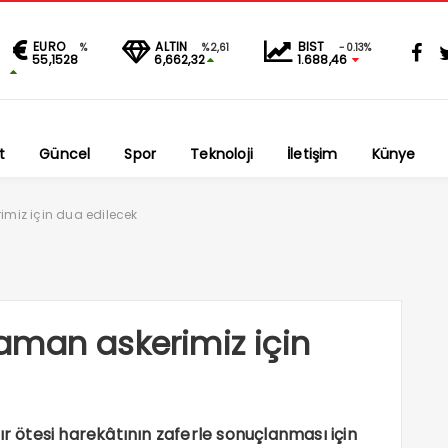
EURO
ALTIN
BIST
%
%2,61
-0.13%
55,1528
6,662,32
1.688,46
t
Güncel
Spor
Teknoloji
İletişim
Künye
miz için dua edilecek
aman askerimiz için
ır ötesi harekâtının zaferle sonuçlanması için