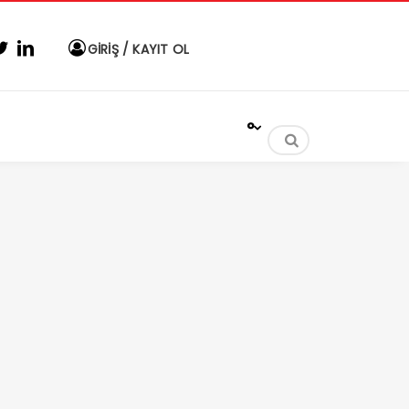
GİRİŞ / KAYIT OL
°