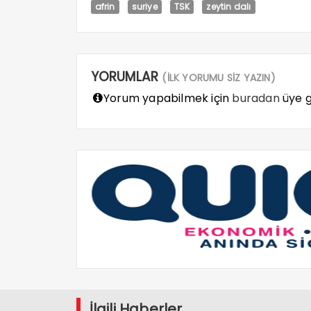
afrin
suriye
TSK
zeytin dalı
YORUMLAR
(İLK YORUMU SİZ YAZIN)
Yorum yapabilmek için
buradan
üye gi
İlgili Haberler