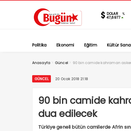
DOLAR
%
47,6977
Politika
Ekonomi
Eğitim
Kültür Sana
>
>
Anasayfa
Güncel
90 bin camide kahraman askeri
GÜNCEL
20 Ocak 2018 21:18
90 bin camide kahr
dua edilecek
Türkiye geneli bütün camilerde Afrin sın