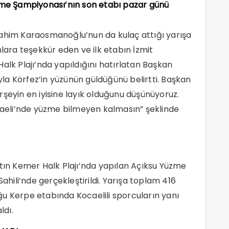
üzme Şampiyonası’nın son etabı pazar günü
rahim Karaosmanoğlu’nun da kulaç attığı yarışa
nlara teşekkür eden ve ilk etabın İzmit
alk Plajı’nda yapıldığını hatırlatan Başkan
a Körfez’in yüzünün güldüğünü belirtti. Başkan
rşeyin en iyisine layık olduğunu düşünüyoruz.
ocaeli’nde yüzme bilmeyen kalmasın” şeklinde
ltın Kemer Halk Plajı’nda yapılan Açıksu Yüzme
Sahili’nde gerçekleştirildi. Yarışa toplam 416
duğu Kerpe etabında Kocaelili sporcuların yanı
ldı.