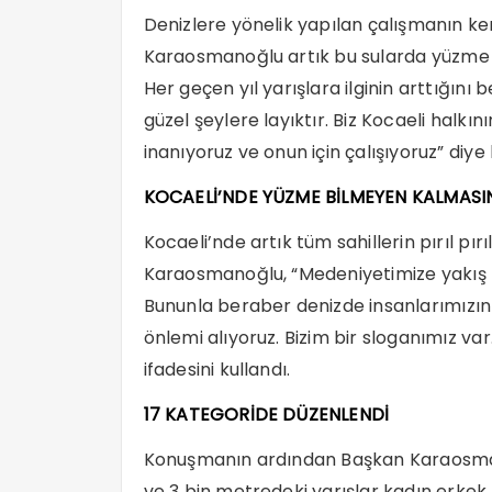
Denizlere yönelik yapılan çalışmanın ke
Karaosmanoğlu artık bu sularda yüzme ya
Her geçen yıl yarışlara ilginin arttığın
güzel şeylere layıktır. Biz Kocaeli halkın
inanıyoruz ve onun için çalışıyoruz” diye
KOCAELİ’NDE YÜZME BİLMEYEN KALMASI
Kocaeli’nde artık tüm sahillerin pırıl p
Karaosmanoğlu, “Medeniyetimize yakış bir
Bununla beraber denizde insanlarımızın 
önlemi alıyoruz. Bizim bir sloganımız v
ifadesini kullandı.
17 KATEGORİDE DÜZENLENDİ
Konuşmanın ardından Başkan Karaosmanoğ
ve 3 bin metredeki yarışlar kadın erkek