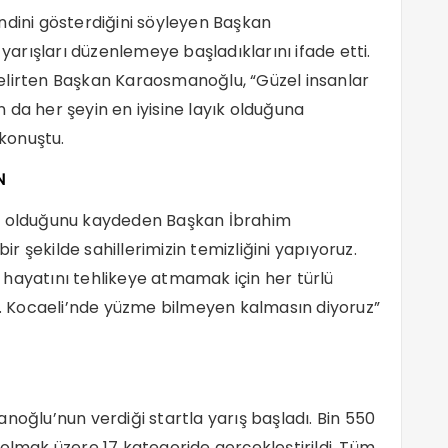
ndini gösterdiğini söyleyen Başkan
rışları düzenlemeye başladıklarını ifade etti.
ı belirten Başkan Karaosmanoğlu, “Güzel insanlar
ın da her şeyin en iyisine layık olduğuna
 konuştu.
N
ırıl olduğunu kaydeden Başkan İbrahim
 şekilde sahillerimizin temizliğini yapıyoruz.
hayatını tehlikeye atmamak için her türlü
ar. Kocaeli’nde yüzme bilmeyen kalmasın diyoruz”
lu’nun verdiği startla yarış başladı. Bin 550
 olmak üzere 17 kategoride gerçekleştirildi. Tüm