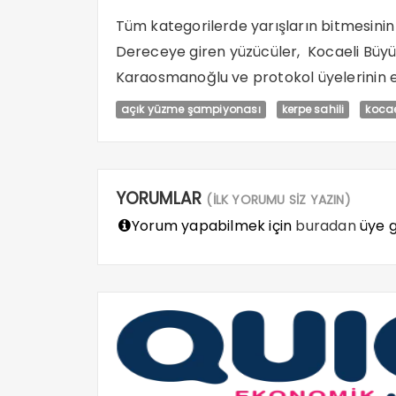
Tüm kategorilerde yarışların bitmesinin
Dereceye
giren yüzücüler, Kocaeli Büy
Karaosmanoğlu ve protokol üyelerinin el
açık yüzme şampiyonası
kerpe sahili
kocae
YORUMLAR
(İLK YORUMU SİZ YAZIN)
Yorum yapabilmek için
buradan
üye gi