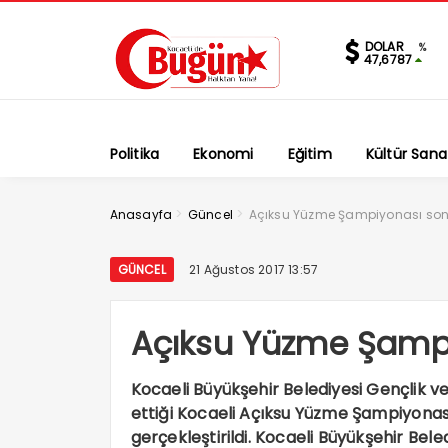
DOLAR
%
47,6787
Politika
Ekonomi
Eğitim
Kültür Sana
>
>
Anasayfa
Güncel
Açıksu Yüzme Şampiyonası son
GÜNCEL
21 Ağustos 2017 13:57
Açıksu Yüzme Şampi
Kocaeli Büyükşehir Belediyesi Gençlik ve
ettiği Kocaeli Açıksu Yüzme Şampiyonası
gerçekleştirildi. Kocaeli Büyükşehir B