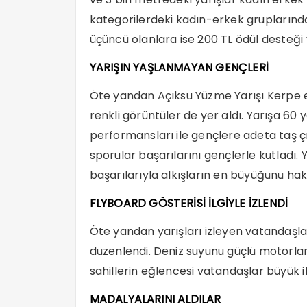
kategorilerdeki kadın-erkek gruplarında b
üçüncü olanlara ise 200 TL ödül desteği 
YARIŞIN YAŞLANMAYAN GENÇLERİ
Öte yandan Açıksu Yüzme Yarışı Kerpe e
renkli görüntüler de yer aldı. Yarışa 60 
performansları ile gençlere adeta taş çı
sporular başarılarını gençlerle kutladı. 
başarılarıyla alkışların en büyüğünü hak 
FLYBOARD GÖSTERİSİ İLGİYLE İZLENDİ
Öte yandan yarışları izleyen vatandaşla
düzenlendi. Deniz suyunu güçlü motorlar
sahillerin eğlencesi vatandaşlar büyük il
MADALYALARINI ALDILAR