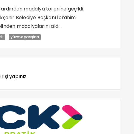
 ardından madalya törenine geçildi.
ükşehir Belediye Başkanı İbrahim
inden madalyalarını aldı.
li
yüzme yarışları
rişi yapınız.