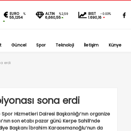
EURO
ALTIN
BIST
%
%2,59
-0.03%
55,1254
6,660,55
1.690,16
t
Güncel
Spor
Teknoloji
İletişim
Künye
a erdi
yonası sona erdi
 Spor Hizmetleri Dairesi Başkanlığı’nın organize
’nın son etabı pazar günü Kerpe Sahili’nde
elediye Başkanı İbrahim Karaosmanoğlu’nun da