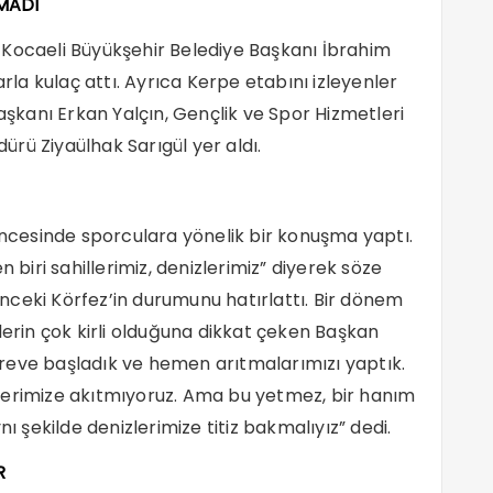
MADI
 Kocaeli Büyükşehir Belediye Başkanı İbrahim
a kulaç attı. Ayrıca Kerpe etabını izleyenler
kanı Erkan Yalçın, Gençlik ve Spor Hizmetleri
dürü Ziyaülhak Sarıgül yer aldı.
cesinde sporculara yönelik bir konuşma yaptı.
 biri sahillerimiz, denizlerimiz” diyerek söze
ceki Körfez’in durumunu hatırlattı. Bir dönem
lerin çok kirli olduğuna dikkat çeken Başkan
reve başladık ve hemen arıtmalarımızı yaptık.
nizlerimize akıtmıyoruz. Ama bu yetmez, bir hanım
nı şekilde denizlerimize titiz bakmalıyız” dedi.
R