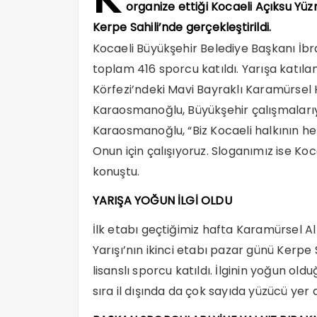
organize ettiği Kocaeli Açıksu Y
Kerpe Sahili’nde gerçekleştirildi.
Kocaeli Büyükşehir Belediye Başkanı İb
toplam 416 sporcu katıldı. Yarışa katıla
Körfezi’ndeki Mavi Bayraklı Karamürsel H
Karaosmanoğlu, Büyükşehir çalışmalarıyl
Karaosmanoğlu, “Biz Kocaeli halkının he
Onun için çalışıyoruz. Sloganımız ise K
konuştu.
YARIŞA YOĞUN İLGİ OLDU
İlk etabı geçtiğimiz hafta Karamürsel A
Yarışı’nın ikinci etabı pazar günü Kerpe 
lisanslı sporcu katıldı. İlginin yoğun ol
sıra il dışında da çok sayıda yüzücü yer a