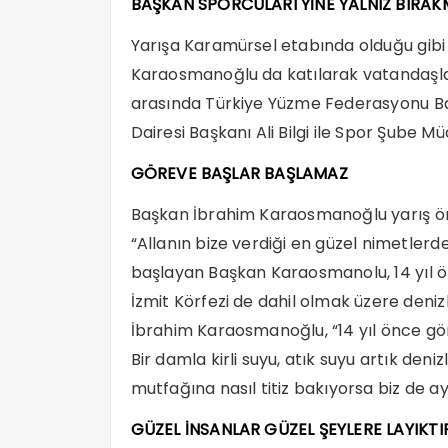
BAŞKAN SPORCULARI YİNE YALNIZ BIRAK
Yarışa Karamürsel etabında olduğu gibi
Karaosmanoğlu da katılarak vatandaşlarl
arasında Türkiye Yüzme Federasyonu Baş
Dairesi Başkanı Ali Bilgi ile Spor Şube Mü
GÖREVE BAŞLAR BAŞLAMAZ
Başkan İbrahim Karaosmanoğlu yarış ön
“Allanın bize verdiği en güzel nimetlerden
başlayan Başkan Karaosmanolu, 14 yıl ön
İzmit Körfezi de dahil olmak üzere deniz
İbrahim Karaosmanoğlu, “14 yıl önce gö
Bir damla kirli suyu, atık suyu artık de
mutfağına nasıl titiz bakıyorsa biz de ay
GÜZEL İNSANLAR GÜZEL ŞEYLERE LAYIKTI