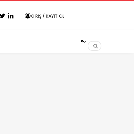
GİRİŞ / KAYIT OL
°