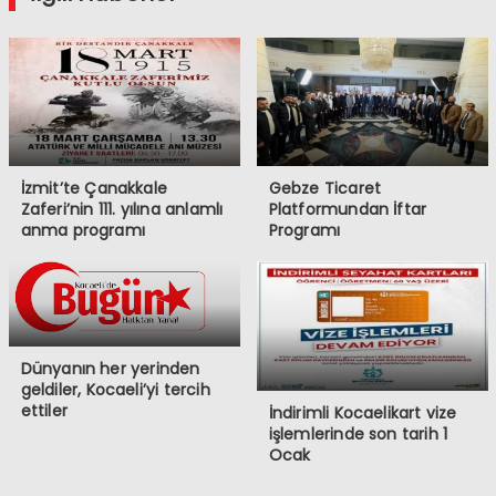
İzmit’te Çanakkale
Gebze Ticaret
Zaferi’nin 111. yılına anlamlı
Platformundan İftar
anma programı
Programı
Dünyanın her yerinden
geldiler, Kocaeli’yi tercih
ettiler
İndirimli Kocaelikart vize
işlemlerinde son tarih 1
Ocak