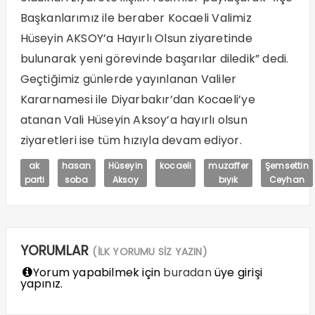
Başkanlarımız ile beraber Kocaeli Valimiz
Hüseyin AKSOY’a Hayırlı Olsun ziyaretinde
bulunarak yeni görevinde başarılar diledik” dedi.
Geçtiğimiz günlerde yayınlanan Valiler
Kararnamesi ile Diyarbakır’dan Kocaeli’ye
atanan Vali Hüseyin Aksoy’a hayırlı olsun
ziyaretleri ise tüm hızıyla devam ediyor.
ak
hasan
Hüseyin
kocaeli
muzaffer
Şemsettin
parti
soba
Aksoy
bıyık
Ceyhan
YORUMLAR
(İLK YORUMU SİZ YAZIN)
Yorum yapabilmek için
buradan
üye girişi
yapınız.