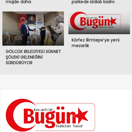
müjde daha
parkede iddialı kadro
Körfez İlimtepe’ye yeni
mezarlık
GÖLCÜK BELEDİYESİ SÜNNET
ŞÖLENİ GELENEĞİNİ
SÜRDÜRÜYOR