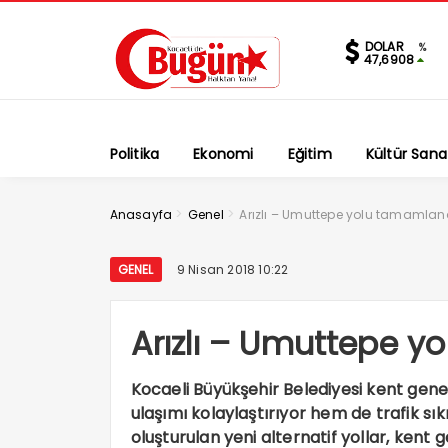
DOLAR
%
47,6908
Politika
Ekonomi
Eğitim
Kültür Sana
>
>
Anasayfa
Genel
Arızlı – Umuttepe yolu tamamlan
GENEL
9 Nisan 2018 10:22
Arızlı – Umuttepe y
Kocaeli Büyükşehir Belediyesi kent gene
ulaşımı kolaylaştırıyor hem de trafik sı
oluşturulan yeni alternatif yollar, kent