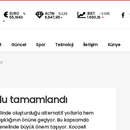
EURO
ALTIN
BIST
%
%2,39
-0.03%
55,1943
6,647,95
1.690,16
t
Güncel
Spor
Teknoloji
İletişim
Künye
dı
olu tamamlandı
linde oluşturduğu alternatif yollarla hem
kışıklığının önüne geçiyor. Bu kapsamda
 genelinde büyük önem taşıyor. Kocaeli