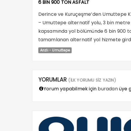
6 BİN 900 TON ASFALT
Derince ve Kuruçeşme’den Umuttepe KOÜ
– Umuttepe alternatif yolu, 3 bin metre
kapsamında yol bölümünde 6 bin 900 ton as
tamamlanan alternatif yol hizmete girdi
Arızlı - Umuttepe
YORUMLAR
(İLK YORUMU SİZ YAZIN)
Yorum yapabilmek için
buradan
üye gi