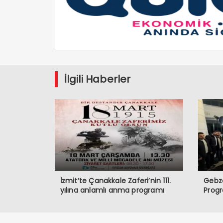
İlgili Haberler
İzmit’te Çanakkale Zaferi’nin 111.
Gebze
yılına anlamlı anma programı
Prog