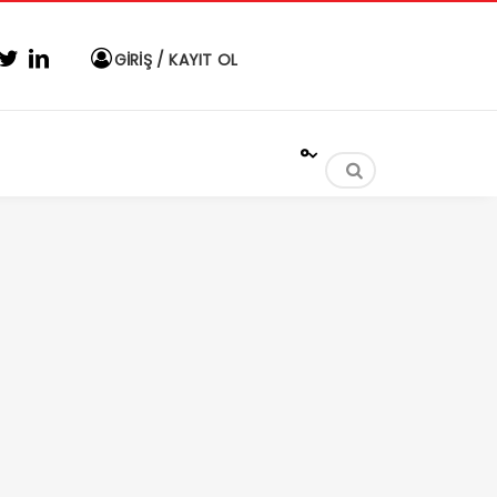
GİRİŞ / KAYIT OL
°