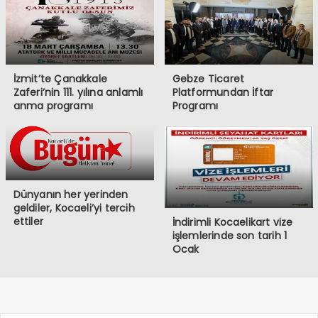
İzmit’te Çanakkale
Gebze Ticaret
Zaferi’nin 111. yılına anlamlı
Platformundan İftar
anma programı
Programı
Dünyanın her yerinden
geldiler, Kocaeli’yi tercih
ettiler
İndirimli Kocaelikart vize
işlemlerinde son tarih 1
Ocak