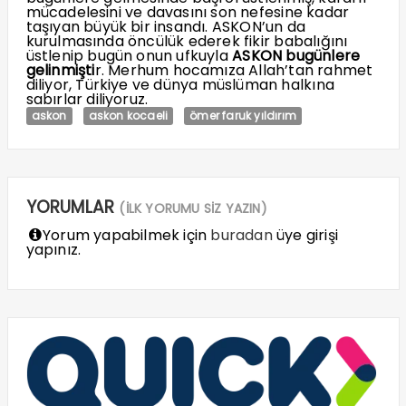
mücadelesini ve davasını son nefesine kadar
taşıyan büyük bir insandı. ASKON’un da
kurulmasında öncülük ederek fikir babalığını
üstlenip bugün onun ufkuyla
ASKON bugünlere
gelinmişti
r. Merhum hocamıza Allah’tan rahmet
diliyor, Türkiye ve dünya müslüman halkına
sabırlar diliyoruz.
askon
askon kocaeli
ömer faruk yıldırım
YORUMLAR
(İLK YORUMU SİZ YAZIN)
Yorum yapabilmek için
buradan
üye girişi
yapınız.