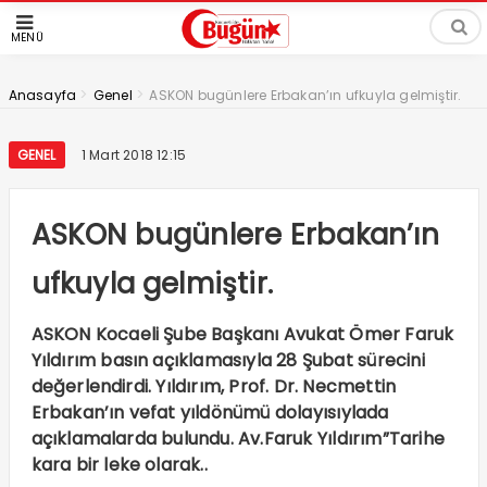
MENÜ
>
>
Anasayfa
Genel
ASKON bugünlere Erbakan’ın ufkuyla gelmiştir.
GENEL
1 Mart 2018 12:15
ASKON bugünlere Erbakan’ın
ufkuyla gelmiştir.
ASKON Kocaeli Şube Başkanı Avukat Ömer Faruk
Yıldırım basın açıklamasıyla 28 Şubat sürecini
değerlendirdi. Yıldırım, Prof. Dr. Necmettin
Erbakan’ın vefat yıldönümü dolayısıylada
açıklamalarda bulundu. Av.Faruk Yıldırım”Tarihe
kara bir leke olarak..