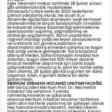
Eğer ülkemizin makus tarihinde 28 Şubat süreci
gibi antidemokratik müdahaleler
olmasaydı,Türkiye belki de 2023 hedeflerini
çoktan yakalamış olurdu. Ne acıdır ki, o
dönemde ağızlardan düşmeyen ‘yeşil sermaye’
nitelendirmesi ile birçok sanayicimizin tırnakları
ile kazıyarak ülkeye kazandırdığı işletmelerine
operasyonlar yapılmış, yağmalanmış ve
ambargo uygulanmıştır. Bütün yapılanlara
rağmen inandığı yolda ilerleyen sanayicilerimiz
ve üreticimiz zor günlere,baskılara ve
dayatmalara aldırış etmeden çalışmış ve bugün
hak ettiği yerlere gelmişlerdir. Kara bulutlara
aldırış etmeden, bahara kavuşan Anadolu’nun
Aslanları, bugün ülkemizi 500 milyar dolarlık
ihracat hedefine ulaştırmak için canla başla
çalışmaktadır. Umuyoruz ki, şanlı bir tarihe sahip
olan ülkemiz, 28 Şubat gibi kara günleri bir daha
yaşamaz. Allah, o günleri bizlere bir daha
göstermesin.
MERHUM ERBAKAN HOCAMIZI UNUTMAYACAĞIZ.
Milli Görüş Lideri Merhum Prof. Dr. Necmettin
Erbakan’ı da vefatının 7.yılında
rahmetle,minnetle ve şükaranla
anıyoruz.Merhum Erbakan hocamız tarihimize
adını altın harflerle yazdırmış bir şahsiyet olarak
hep hatıralarımızda olacaktır. Kendisi ülkenin
bugünlere gelmesinde başrol üstlenmiş, kararlı