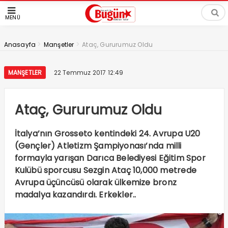
MENÜ
>
>
Anasayfa
Manşetler
Ataç, Gururumuz Oldu
MANŞETLER
22 Temmuz 2017 12:49
Ataç, Gururumuz Oldu
İtalya’nın Grosseto kentindeki 24. Avrupa U20
(Gençler) Atletizm Şampiyonası’nda milli
formayla yarışan Darıca Belediyesi Eğitim Spor
Kulübü sporcusu Sezgin Ataç 10,000 metrede
Avrupa üçüncüsü olarak ülkemize bronz
madalya kazandırdı. Erkekler..