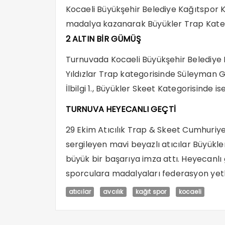
Kocaeli Büyükşehir Belediye Kağıtspor K
madalya kazanarak Büyükler Trap Katego
2 ALTIN BİR GÜMÜŞ
Turnuvada Kocaeli Büyükşehir Belediye 
Yıldızlar Trap kategorisinde Süleyman G
İlbilgi 1., Büyükler Skeet Kategorisinde i
TURNUVA HEYECANLI GEÇTİ
29 Ekim Atıcılık Trap & Skeet Cumhuriy
sergileyen mavi beyazlı atıcılar Büyükle
büyük bir başarıya imza attı. Heyecanl
sporculara madalyaları federasyon yetkil
atıcılar
avcılık
kağıt spor
kocaeli