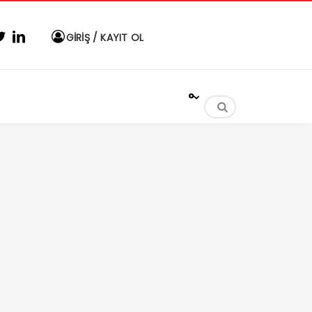
GİRİŞ / KAYIT OL
°