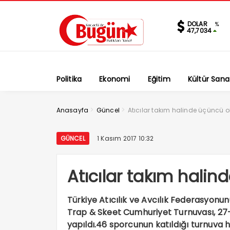
DOLAR
%
47,7034
Politika
Ekonomi
Eğitim
Kültür Sana
>
>
Anasayfa
Güncel
Atıcılar takım halinde üçüncü 
GÜNCEL
1 Kasım 2017 10:32
Atıcılar takım hali
Türkiye Atıcılık ve Avcılık Federasyonun
Trap & Skeet Cumhuriyet Turnuvası, 27-
yapıldı.46 sporcunun katıldığı turnuva ha