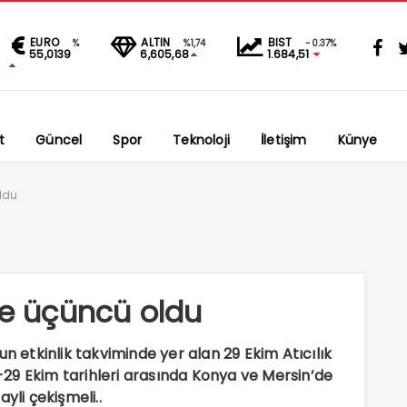
EURO
ALTIN
BIST
%
%1,74
-0.37%
55,0139
6,605,68
1.684,51
t
Güncel
Spor
Teknoloji
İletişim
Künye
oldu
nde üçüncü oldu
un etkinlik takviminde yer alan 29 Ekim Atıcılık
29 Ekim tarihleri arasında Konya ve Mersin’de
yli çekişmeli..