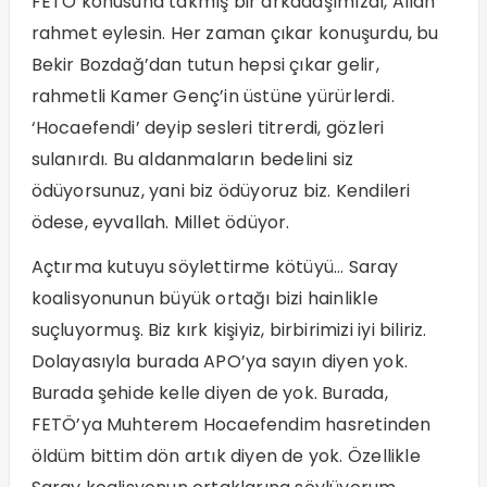
FETÖ konusuna takmış bir arkadaşımızdı, Allah
rahmet eylesin. Her zaman çıkar konuşurdu, bu
Bekir Bozdağ’dan tutun hepsi çıkar gelir,
rahmetli Kamer Genç’in üstüne yürürlerdi.
‘Hocaefendi’ deyip sesleri titrerdi, gözleri
sulanırdı. Bu aldanmaların bedelini siz
ödüyorsunuz, yani biz ödüyoruz biz. Kendileri
ödese, eyvallah. Millet ödüyor.
Açtırma kutuyu söylettirme kötüyü… Saray
koalisyonunun büyük ortağı bizi hainlikle
suçluyormuş. Biz kırk kişiyiz, birbirimizi iyi biliriz.
Dolayasıyla burada APO’ya sayın diyen yok.
Burada şehide kelle diyen de yok. Burada,
FETÖ’ya Muhterem Hocaefendim hasretinden
öldüm bittim dön artık diyen de yok. Özellikle