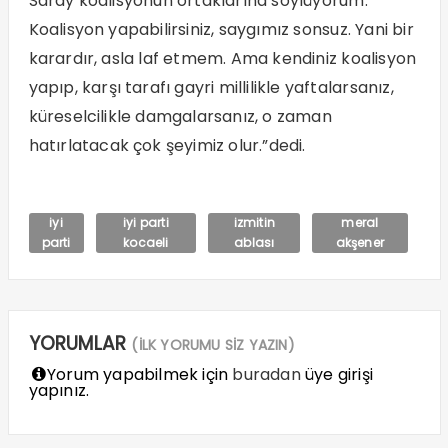
Saray koalisyonun ortaklarına söylüyorum.
Koalisyon yapabilirsiniz, saygımız sonsuz. Yani bir
karardır, asla laf etmem. Ama kendiniz koalisyon
yapıp, karşı tarafı gayri millilikle yaftalarsanız,
küreselcilikle damgalarsanız, o zaman
hatırlatacak çok şeyimiz olur.”dedi.
iyi
iyi parti
izmitin
meral
parti
kocaeli
ablası
akşener
YORUMLAR
(İLK YORUMU SİZ YAZIN)
Yorum yapabilmek için
buradan
üye girişi
yapınız.