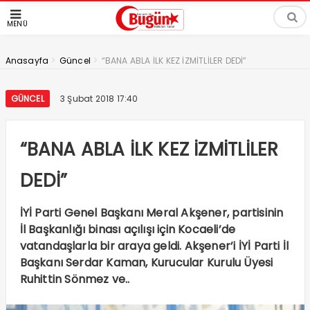
MENÜ
>
>
Anasayfa
Güncel
“BANA ABLA İLK KEZ İZMİTLİLER DEDİ”
GÜNCEL
3 Şubat 2018 17:40
“BANA ABLA İLK KEZ İZMİTLİLER
DEDİ”
İYİ Parti Genel Başkanı Meral Akşener, partisinin
İl Başkanlığı binası açılışı için Kocaeli’de
vatandaşlarla bir araya geldi. Akşener’i İYİ Parti İl
Başkanı Serdar Kaman, Kurucular Kurulu Üyesi
Ruhittin Sönmez ve..