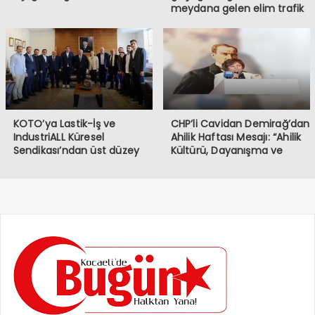
meydana gelen elim trafik
kazasında iki vatandaşımızı
kaybetmiş bulunmaktayız.
Öncelikle hayatını
kaybeden vatandaşlarımıza
Allah’tan rahmet, ailelerine
ve sevenlerine başsağlığı
diliyorum.
KOTO’ya Lastik-İş ve
CHP’li Cavidan Demirağ’dan
IndustriALL Küresel
Ahilik Haftası Mesajı: “Ahilik
Sendikası’ndan üst düzey
Kültürü, Dayanışma ve
ziyaret
Kardeşlik Demektir”