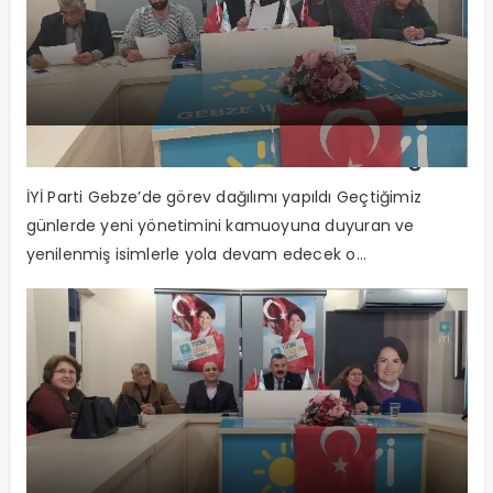
“Gebze’de adımızdan söz ettireceğiz”
İYİ Parti Gebze’de görev dağılımı yapıldı Geçtiğimiz
günlerde yeni yönetimini kamuoyuna duyuran ve
yenilenmiş isimlerle yola devam edecek o...