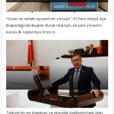
“Meral Akşener’in Yolundayız”
“Güzel ve ahlaklı siyasetten yanayız” İYİ Parti Gebze İlçe
Başkanlığında Başkan Burak Uluköylü ve yeni yönetim
kurulu ilk toplantıya imza a...
“Türk Telekom’un Akıbeti Ne Olacak”
Türk Telekom’u Soyanlar Neden Yargılanmıyor?
Türkiye’nin en başarısız ve skandal özelleştirmesi olan