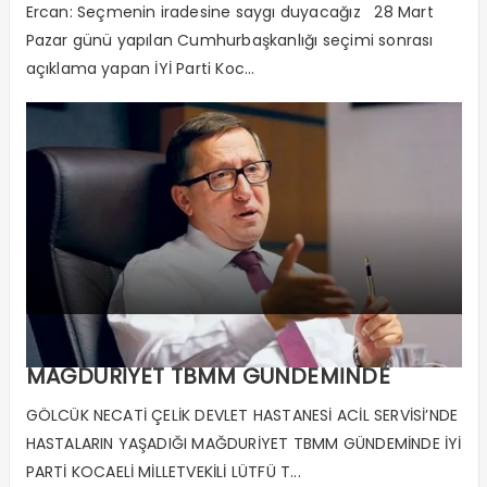
Ercan: Seçmenin iradesine saygı duyacağız 28 Mart
Pazar günü yapılan Cumhurbaşkanlığı seçimi sonrası
açıklama yapan İYİ Parti Koc...
GÖLCÜK’TE HASTALARIN YAŞADIĞI
MAĞDURİYET TBMM GÜNDEMİNDE
GÖLCÜK NECATİ ÇELİK DEVLET HASTANESİ ACİL SERVİSİ’NDE
HASTALARIN YAŞADIĞI MAĞDURİYET TBMM GÜNDEMİNDE İYİ
PARTİ KOCAELİ MİLLETVEKİLİ LÜTFÜ T...