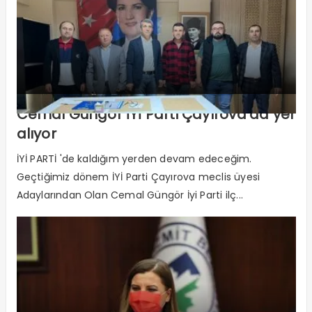
Cemal Güngör İYİ Parti Çayırova’da yer
alıyor
İYİ PARTİ 'de kaldığım yerden devam edeceğim.
Geçtiğimiz dönem İYİ Parti Çayırova meclis üyesi
Adaylarından Olan Cemal Güngör İyi Parti ilç...