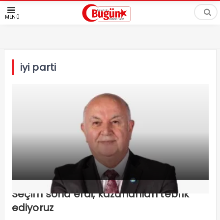
MENÜ
iyi parti
Seçim sona erdi, kazananları tebrik
ediyoruz