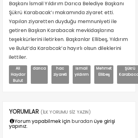
Başkanı İsmail Yıldırım Darıca Belediye Başkanı
Şükrü Karabacak’ı makamında ziyaret etti.
Yapılan ziyaretten duyduğu memnuniyeti ile
getiren Başkan Karabacak mevkidaşlarına
teşekkürlerini iletirken. Başkanlar Ellibeş, Yıldırım
ve Bulut’da Karabcak’a hayırlı olsun dileklerini
ilettiler.
Ali
darıca
hac
ismail
Mehmet
Şükrü
Haydar
ziyareti
yıldırım
Ellibeş
Karabac
Bulut
YORUMLAR
(İLK YORUMU SİZ YAZIN)
Yorum yapabilmek için
buradan
üye girişi
yapınız.