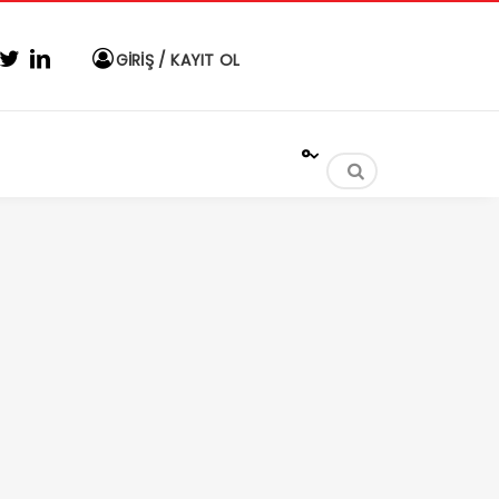
GİRİŞ / KAYIT OL
°