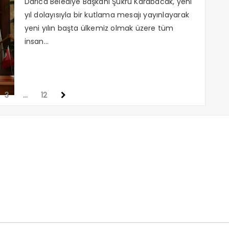
Darıca Belediye Başkanı Şükrü Karabacak, yeni
yıl dolayısıyla bir kutlama mesajı yayınlayarak
yeni yılın başta ülkemiz olmak üzere tüm
insan...
3
…
12