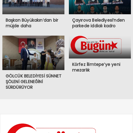
Başkan Büyükakın’dan bir
Çayırova Belediyesi’nden
müjde daha
parkede iddialı kadro
Körfez İlimtepe’ye yeni
mezarlık
GÖLCÜK BELEDİYESİ SÜNNET
ŞÖLENİ GELENEĞİNİ
SÜRDÜRÜYOR