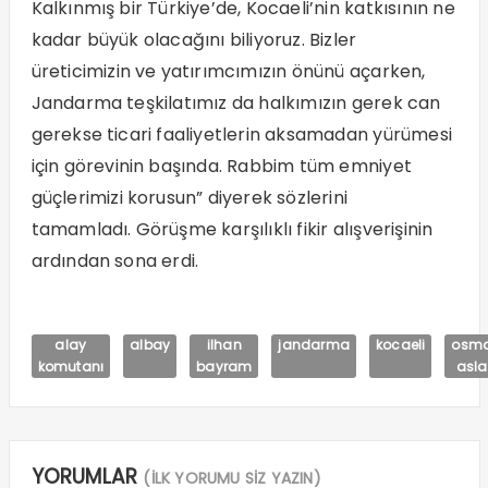
Kalkınmış bir Türkiye’de, Kocaeli’nin katkısının ne
kadar büyük olacağını biliyoruz. Bizler
üreticimizin ve yatırımcımızın önünü açarken,
Jandarma teşkilatımız da halkımızın gerek can
gerekse ticari faaliyetlerin aksamadan yürümesi
için görevinin başında. Rabbim tüm emniyet
güçlerimizi korusun” diyerek sözlerini
tamamladı. Görüşme karşılıklı fikir alışverişinin
ardından sona erdi.
alay
albay
ilhan
jandarma
kocaeli
osm
komutanı
bayram
asl
YORUMLAR
(İLK YORUMU SİZ YAZIN)