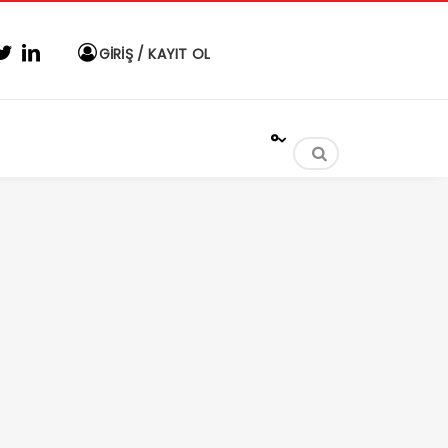
GİRİŞ / KAYIT OL
°