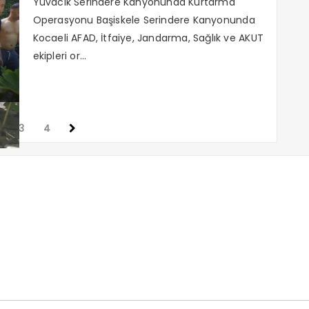
Yuvacık Serindere Kanyonunda Kurtarma
Operasyonu Başiskele Serindere Kanyonunda
Kocaeli AFAD, İtfaiye, Jandarma, Sağlık ve AKUT
ekipleri or...
3
4