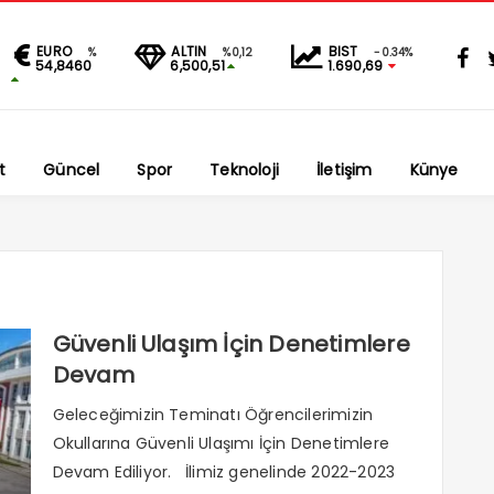
EURO
ALTIN
BIST
%
%0,12
-0.34%
54,8460
6,500,51
1.690,69
t
Güncel
Spor
Teknoloji
İletişim
Künye
Güvenli Ulaşım İçin Denetimlere
Devam
Geleceğimizin Teminatı Öğrencilerimizin
Okullarına Güvenli Ulaşımı İçin Denetimlere
Devam Ediliyor. İlimiz genelinde 2022-2023