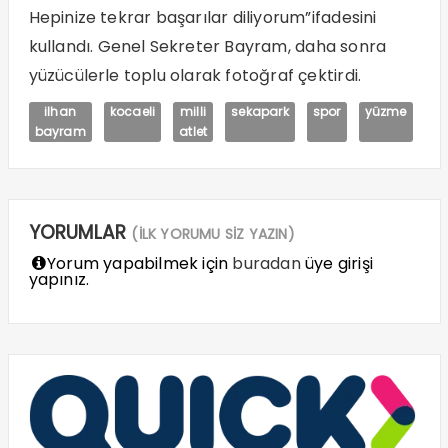
Hepinize tekrar başarılar diliyorum”ifadesini
kullandı. Genel Sekreter Bayram, daha sonra
yüzücülerle toplu olarak fotoğraf çektirdi.
ilhan
kocaeli
milli
sekapark
spor
yüzme
bayram
atlet
YORUMLAR
(İLK YORUMU SİZ YAZIN)
Yorum yapabilmek için
buradan
üye girişi
yapınız.