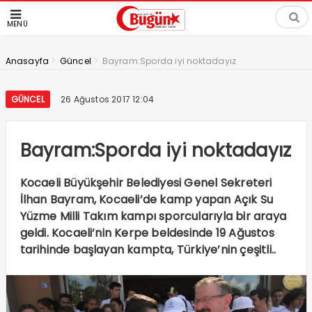
MENÜ
>
>
Anasayfa
Güncel
Bayram:Sporda iyi noktadayız
GÜNCEL
26 Ağustos 2017 12:04
Bayram:Sporda iyi noktadayız
Kocaeli Büyükşehir Belediyesi Genel Sekreteri
İlhan Bayram, Kocaeli’de kamp yapan Açık Su
Yüzme Milli Takım kampı sporcularıyla bir araya
geldi. Kocaeli’nin Kerpe beldesinde 19 Ağustos
tarihinde başlayan kampta, Türkiye’nin çeşitli..