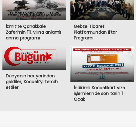
İzmit’te Çanakkale
Gebze Ticaret
Zaferi’nin 111. yılına anlamlı
Platformundan İftar
anma programı
Programı
Dünyanın her yerinden
geldiler, Kocaeli’yi tercih
ettiler
İndirimli Kocaelikart vize
işlemlerinde son tarih 1
Ocak