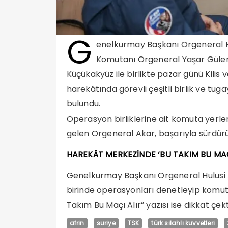
G
enelkurmay Başkanı Orgeneral Hu
Komutanı Orgeneral Yaşar Güler
Küçükakyüz ile birlikte pazar günü Kilis
harekâtında görevli çeşitli birlik ve t
bulundu.
Operasyon birliklerine ait komuta yerler
gelen Orgeneral Akar, başarıyla sürdürül
HAREKÂT MERKEZİNDE ‘BU TAKIM BU MAÇI
Genelkurmay Başkanı Orgeneral Hulusi 
birinde operasyonları denetleyip komuta
Takım Bu Maçı Alır” yazısı ise dikkat çekt
afrin
suriye
TSK
türk silahlı kuvvetleri