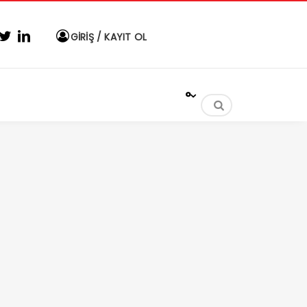
GİRİŞ / KAYIT OL
°