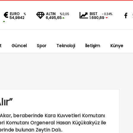
EURO
ALTIN
BIST
%
%0,05
-0.34%
54,9842
6,495,65
1.690,69
t
Güncel
Spor
Teknoloji
İletişim
Künye
ır”
Akar, beraberinde Kara Kuvvetleri Komutanı
eri Komutanı Orgeneral Hasan Küçükakyüz ile
erinde bulunan Zeytin Dalı..