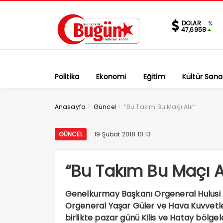
DOLAR
%
47,6958
Politika
Ekonomi
Eğitim
Kültür Sana
>
>
Anasayfa
Güncel
“Bu Takım Bu Maçı Alır”
GÜNCEL
19 Şubat 2018 10:13
“Bu Takım Bu Maçı Al
Genelkurmay Başkanı Orgeneral Hulusi 
Orgeneral Yaşar Güler ve Hava Kuvvetl
birlikte pazar günü Kilis ve Hatay bölgel