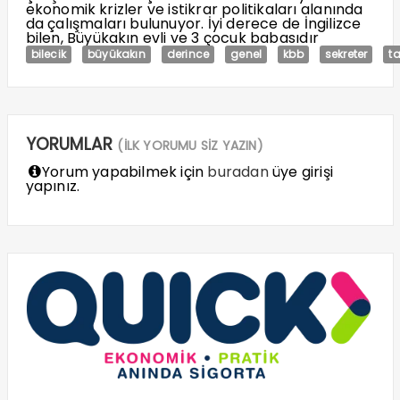
ekonomik krizler ve istikrar politikaları alanında
da çalışmaları bulunuyor. İyi derece de İngilizce
bilen, Büyükakın evli ve 3 çocuk babasıdır
bilecik
büyükakın
derince
genel
kbb
sekreter
ta
YORUMLAR
(İLK YORUMU SİZ YAZIN)
Yorum yapabilmek için
buradan
üye girişi
yapınız.