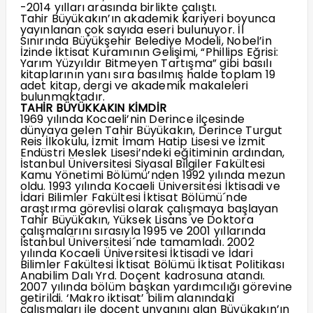
-2014 yılları arasında birlikte çalıştı.
Tahir Büyükakın’ın akademik kariyeri boyunca
yayınlanan çok sayıda eseri bulunuyor. İl
Sınırında Büyükşehir Belediye Modeli, Nobel’in
İzinde İktisat Kuramının Gelişimi, “Phillips Eğrisi:
Yarım Yüzyıldır Bitmeyen Tartışma” gibi basılı
kitaplarının yanı sıra basılmış halde toplam 19
adet kitap, dergi ve akademik makaleleri
bulunmaktadır.
TAHİR BÜYÜKKAKIN KİMDİR
1969 yılında Kocaeli’nin Derince ilçesinde
dünyaya gelen Tahir Büyükakın, Derince Turgut
Reis İlkokulu, İzmit İmam Hatip Lisesi ve İzmit
Endüstri Meslek Lisesi’ndeki eğitiminin ardından,
İstanbul Üniversitesi Siyasal Bilgiler Fakültesi
Kamu Yönetimi Bölümü’nden 1992 yılında mezun
oldu. 1993 yılında Kocaeli Üniversitesi İktisadi ve
İdari Bilimler Fakültesi İktisat Bölümü´nde
araştırma görevlisi olarak çalışmaya başlayan
Tahir Büyükakın, Yüksek Lisans ve Doktora
çalışmalarını sırasıyla 1995 ve 2001 yıllarında
İstanbul Üniversitesi´nde tamamladı. 2002
yılında Kocaeli Üniversitesi İktisadi ve İdari
Bilimler Fakültesi İktisat Bölümü İktisat Politikası
Anabilim Dalı Yrd. Doçent kadrosuna atandı.
2007 yılında bölüm başkan yardımcılığı görevine
getirildi. ‘Makro iktisat’ bilim alanındaki
çalışmaları ile doçent unvanını alan Büyükakın’ın