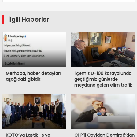
İlgili Haberler
Merhaba, haber detayları
İlçemiz D-100 karayolunda
aşağıdaki gibidir.
geçtiğimiz günlerde
meydana gelen elim trafik
kazasında iki vatandaşımızı
kaybetmiş bulunmaktayız.
Öncelikle hayatını
kaybeden vatandaşlarımıza
Allah’tan rahmet, ailelerine
ve sevenlerine başsağlığı
diliyorum.
KOTO’ya Lastik-İş ve
CHP’li Cavidan Demirağ’dan