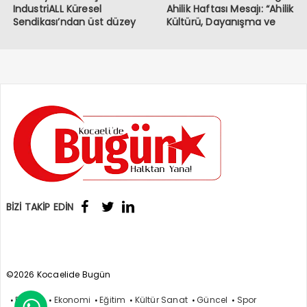
IndustriALL Küresel
Ahilik Haftası Mesajı: “Ahilik
Sendikası’ndan üst düzey
Kültürü, Dayanışma ve
ziyaret
Kardeşlik Demektir”
BİZİ TAKİP EDİN
©2026 Kocaelide Bugün
Politika
Ekonomi
Eğitim
Kültür Sanat
Güncel
Spor