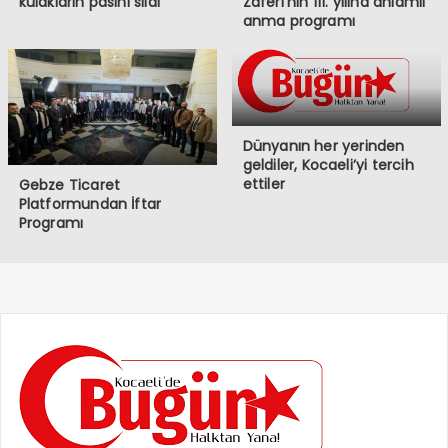
kulakların pasını sildi
Zaferi’nin 111. yılına anlamlı
anma programı
Dünyanın her yerinden
geldiler, Kocaeli’yi tercih
ettiler
Gebze Ticaret
Platformundan İftar
Programı