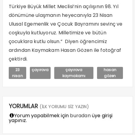
Türkiye Büyük Millet Meclisi’nin açılışının 98. Yıl
dönümüne ulaşmanın heyecanıyla 23 Nisan
Ulusal Egemenlik ve Çocuk Bayramını sevinç ve
coşkuyla kutluyoruz. Milletimize ve bütün
çocuklara kutlu olsun.” Diyen öğrencimiz
ardından Kaymakam Hasan Gözen ile fotoğraf
çektirdi.
23
çayırova
çayırova
hasan
nisan
kaymakamı
gözen
YORUMLAR
(İLK YORUMU SİZ YAZIN)
Yorum yapabilmek için
buradan
üye girişi
yapınız.