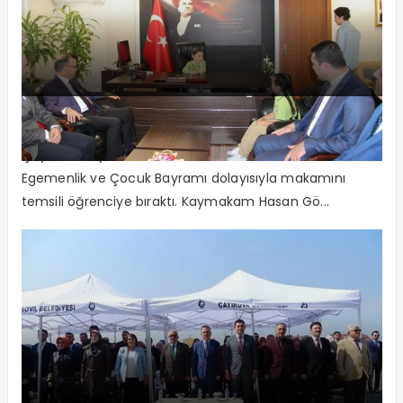
İlk Talimat Emniyet’e
Çayırova Kaymakamı Hasan Gözen 23 Nisan Ulusal
Egemenlik ve Çocuk Bayramı dolayısıyla makamını
temsili öğrenciye bıraktı. Kaymakam Hasan Gö...