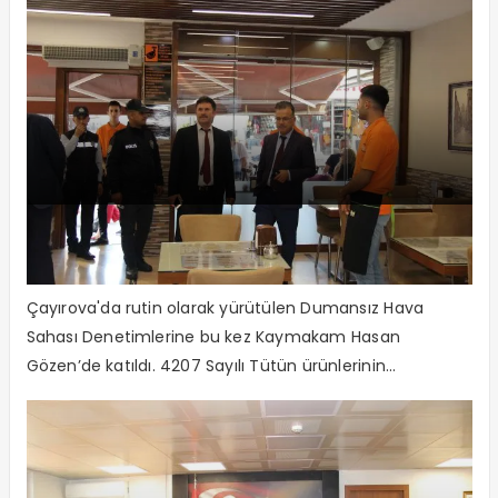
Çayırova’da Dumansız Hava Sahası
Denetimleri
Çayırova'da rutin olarak yürütülen Dumansız Hava
Sahası Denetimlerine bu kez Kaymakam Hasan
Gözen’de katıldı. 4207 Sayılı Tütün ürünlerinin...