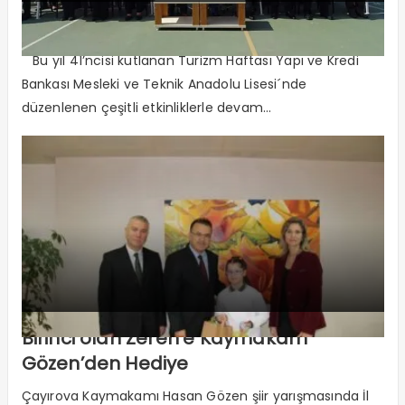
Turizm Haftası Dolu Dolu Geçiyor
Bu yıl 41’ncisi kutlanan Turizm Haftası Yapı ve Kredi
Bankası Mesleki ve Teknik Anadolu Lisesi´nde
düzenlenen çeşitli etkinliklerle devam...
Birinci olan Zeren’e Kaymakam
Gözen’den Hediye
Çayırova Kaymakamı Hasan Gözen şiir yarışmasında İl