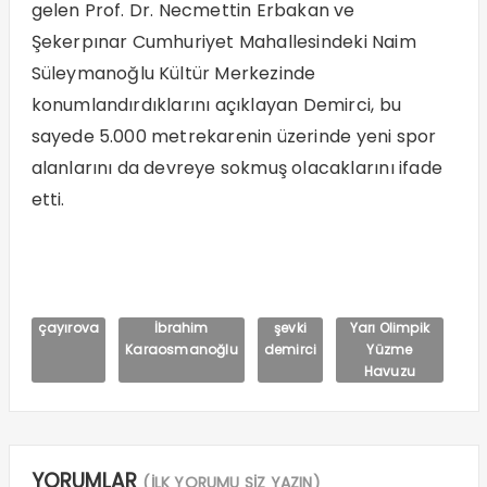
gelen Prof. Dr. Necmettin Erbakan ve
Şekerpınar Cumhuriyet Mahallesindeki Naim
Süleymanoğlu Kültür Merkezinde
konumlandırdıklarını açıklayan Demirci, bu
sayede 5.000 metrekarenin üzerinde yeni spor
alanlarını da devreye sokmuş olacaklarını ifade
etti.
çayırova
İbrahim
şevki
Yarı Olimpik
Karaosmanoğlu
demirci
Yüzme
Havuzu
YORUMLAR
(İLK YORUMU SİZ YAZIN)