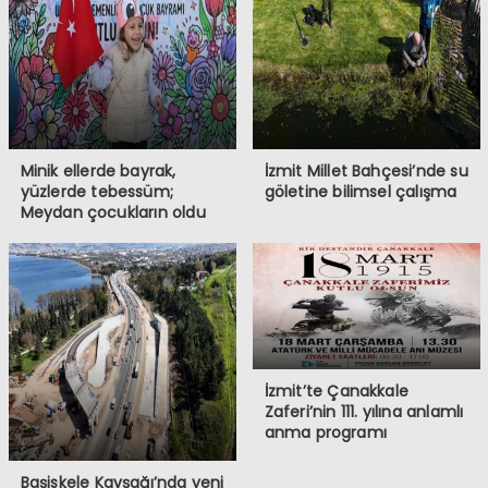
Minik ellerde bayrak,
İzmit Millet Bahçesi’nde su
yüzlerde tebessüm;
göletine bilimsel çalışma
Meydan çocukların oldu
İzmit’te Çanakkale
Zaferi’nin 111. yılına anlamlı
anma programı
Başiskele Kavşağı’nda yeni