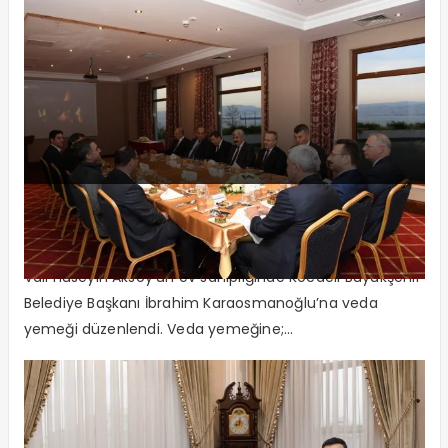
Vali Aksoy’dan Karaosmanoğlu’na
Veda Yemeği
Vali Hüseyin Aksoy’un ev sahipliğinde Kocaeli Büyükşehir
Belediye Başkanı İbrahim Karaosmanoğlu’na veda
yemeği düzenlendi. Veda yemeğine;...