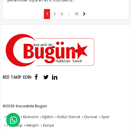
yerlerinde ziyaret etti. Kocaeli B...
1
2
3
…
10
BİZİ TAKİP EDİN
©2026 Kocaelide Bugün
Politika
Ekonomi
Eğitim
Kültür Sanat
Güncel
Spor

Teknoloji
İletişim
Künye