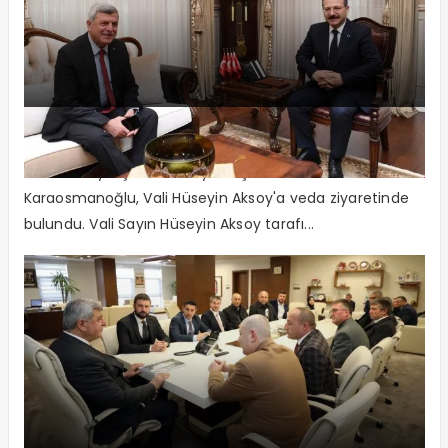
İlk Veda Ziyareti Vali Aksoy’a
Kocaeli Büyükşehir Belediye Başkanı İbrahim
Karaosmanoğlu, Vali Hüseyin Aksoy'a veda ziyaretinde
bulundu. Vali Sayın Hüseyin Aksoy tarafı...