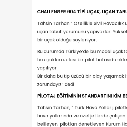
CHALLENGER 604 TİPİ UÇAK, UÇAN TAB
Tahsin Tarhan ” Özellikle Sivil Havacılı
uçan tabut yorumunu yapıyorlar. Yüksek 
bir uçak olduğu söyleniyor.
Bu durumda Türkiye’de bu model uçakta
bu uçaklara, olası bir pilot hatasıda ekl
yapılıyor.
Bir daha bu tip üzücü bir olay yaşamak 
zorundayız” dedi
PİLOTAJ EĞİTİMİNİN STANDARTINI KİM BE
Tahsin Tarhan, ” Türk Hava Yolları, pilotl
hava yollarında ve özel jetlerde çalışan 
belileyen, pilotları denetleyen Kurum Ha