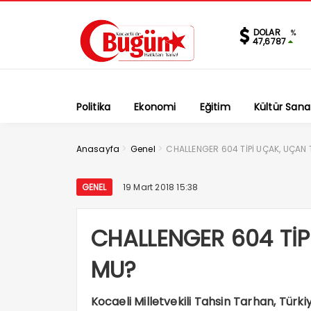
DOLAR
%
47,6787
Politika
Ekonomi
Eğitim
Kültür Sana
>
>
Anasayfa
Genel
CHALLENGER 604 TİPİ UÇAK, UÇAN
GENEL
19 Mart 2018 15:38
CHALLENGER 604 TİP
MU?
Kocaeli Milletvekili Tahsin Tarhan, Türk