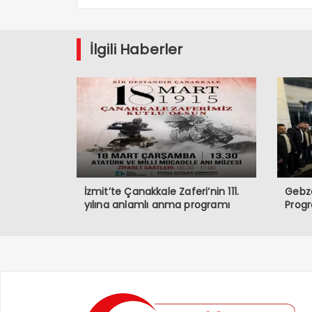
İlgili Haberler
İzmit’te Çanakkale Zaferi’nin 111.
Gebze
yılına anlamlı anma programı
Prog