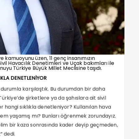
iye kamuoyunu üzen, 11 genç insanımızın
vil Havacılık Denetimleri ve Uçak bakımları ile
onuyu Türkiye Büyük Millet Meclisine taşıdı.
LIKLA DENETLENİYOR
 durumla karşılaştık. Bu durumdan bir daha
rkiye’de şirketlere ya da şahıslara ait sivil
er hangi sıklıkla denetleniyor? Kullanılan hava
blem yaşamış mı? Bunları öğrenmek zorundayız.
 elim bir kaza sonrasında kader deyip geçmeden,
” dedi.