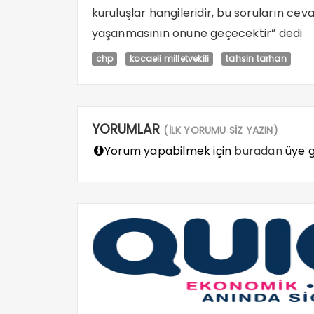
kuruluşlar hangileridir, bu soruların cev
yaşanmasının önüne geçecektir” dedi
chp
kocaeli milletvekili
tahsin tarhan
YORUMLAR
(İLK YORUMU SİZ YAZIN)
Yorum yapabilmek için
buradan
üye gi