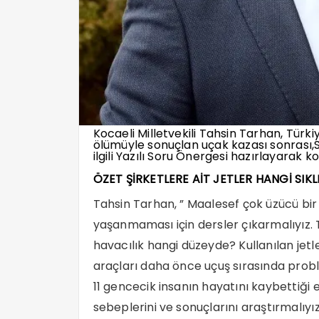
Kocaeli Milletvekili Tahsin Tarhan, Türk
ölümüyle sonuçlan uçak kazası sonrası,Si
ilgili Yazılı Soru Önergesi hazırlayarak k
ÖZET ŞİRKETLERE AİT JETLER HANGİ SIK
Tahsin Tarhan, ” Maalesef çok üzücü bir
yaşanmaması için dersler çıkarmalıyız. Tü
havacılık hangi düzeyde? Kullanılan jetl
araçları daha önce uçuş sırasında pro
11 gencecik insanın hayatını kaybettiği
sebeplerini ve sonuçlarını araştırmalıyız