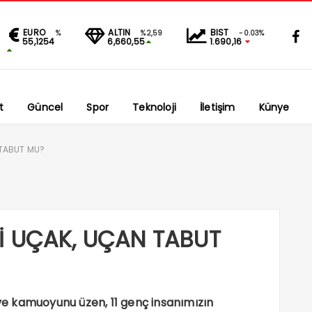
EURO
ALTIN
BIST
%
%2,59
-0.03%
55,1254
6,660,55
1.690,16
t
Güncel
Spor
Teknoloji
İletişim
Künye
 TABUT MU?
İ UÇAK, UÇAN TABUT
iye kamuoyunu üzen, 11 genç insanımızın