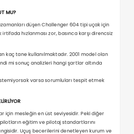
UT MU?
k uzamanları düşen Challenger 604 tipi uçak için
irtifada hızlanması zor, basınca karşı direncsiz
n kaç tane kullanılmaktadır. 2001 model olan
endi mi sonuç analizleri hangi şartlar altında
istemiyorsak varsa sorumluları tespit etmek
LİRLİYOR
ar için mesleğin en üst seviyesidir. Peki diğer
pilotların eğitim ve pilotaj standartlarını
ngisidir. Uçuş becerilerini denetleyen kurum ve