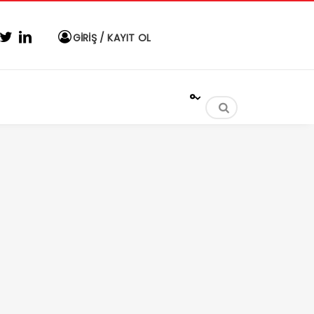
GİRİŞ / KAYIT OL
°