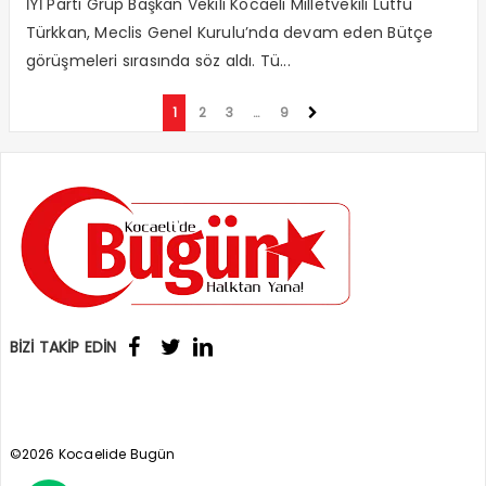
İYİ Parti Grup Başkan Vekili Kocaeli Milletvekili Lütfü
Türkkan, Meclis Genel Kurulu’nda devam eden Bütçe
görüşmeleri sırasında söz aldı. Tü...
1
2
3
…
9
BİZİ TAKİP EDİN
©2026 Kocaelide Bugün