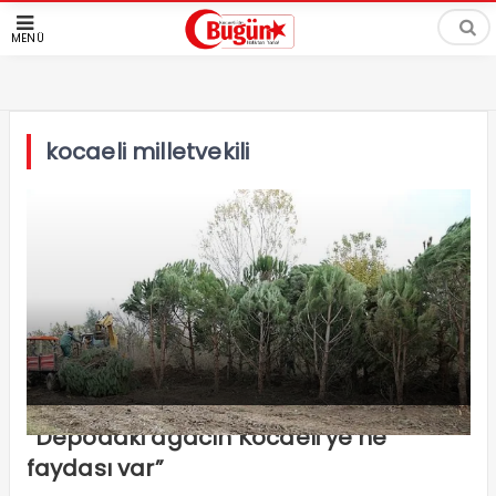
MENÜ
kocaeli milletvekili
“Depodaki ağacın Kocaeli’ye ne
faydası var”