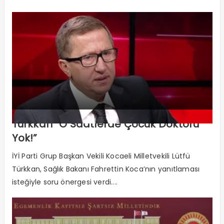
Türkkan “O Saatlerde Çocuk Doktoru
Yok!”
İYİ Parti Grup Başkan Vekili Kocaeli Milletvekili Lütfü
Türkkan, Sağlık Bakanı Fahrettin Koca’nın yanıtlaması
isteğiyle soru önergesi verdi....