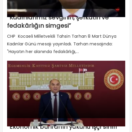
“Kadınlarımız sevginin, şefkatin ve
fedakârlığın simgesi”
CHP Kocaeli Milletvekili Tahsin Tarhan 8 Mart Dünya
Kadınlar Günü mesajı yayınladı. Tarhan mesajında:
"Hayatın her alanında fedakârlığı,...
“Ekonomik buhranın yükünü işçi sınıfı