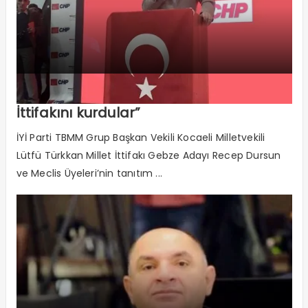
“Millet İttifakının Karşısında Cukka
İttifakını kurdular”
İYİ Parti TBMM Grup Başkan Vekili Kocaeli Milletvekili
Lütfü Türkkan Millet İttifakı Gebze Adayı Recep Dursun
ve Meclis Üyeleri’nin tanıtım ...