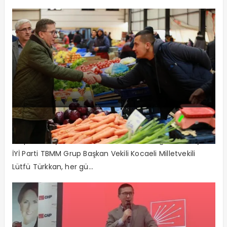
“Hepsinde Aynı Sitem”
“Hepsinde Aynı Sitem Var: ‘Biz Terörist Değil, Pazarcıyız’ ”
İYİ Parti TBMM Grup Başkan Vekili Kocaeli Milletvekili
Lütfü Türkkan, her gü...