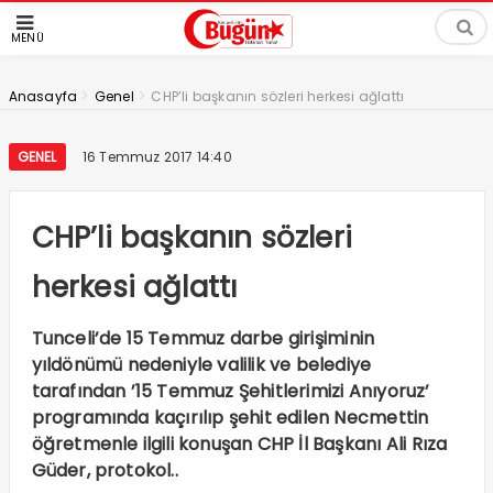
MENÜ
>
>
Anasayfa
Genel
CHP’li başkanın sözleri herkesi ağlattı
GENEL
16 Temmuz 2017 14:40
CHP’li başkanın sözleri
herkesi ağlattı
Tunceli’de 15 Temmuz darbe girişiminin
yıldönümü nedeniyle valilik ve belediye
tarafından ’15 Temmuz Şehitlerimizi Anıyoruz’
programında kaçırılıp şehit edilen Necmettin
öğretmenle ilgili konuşan CHP İl Başkanı Ali Rıza
Güder, protokol..