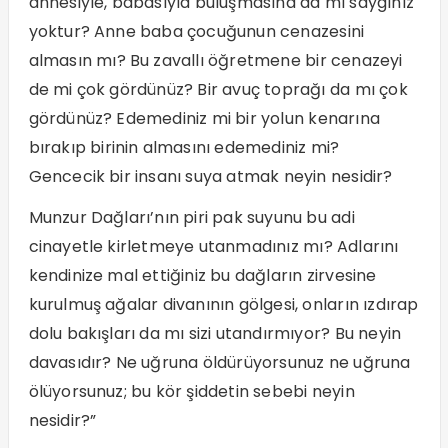
annesiyle, babasıyla buluşmasına da mı saygınız
yoktur? Anne baba çocuğunun cenazesini
almasın mı? Bu zavallı öğretmene bir cenazeyi
de mi çok gördünüz? Bir avuç toprağı da mı çok
gördünüz? Edemediniz mi bir yolun kenarına
bırakıp birinin almasını edemediniz mi?
Gencecik bir insanı suya atmak neyin nesidir?
Munzur Dağları’nın piri pak suyunu bu adi
cinayetle kirletmeye utanmadınız mı? Adlarını
kendinize mal ettiğiniz bu dağların zirvesine
kurulmuş ağalar divanının gölgesi, onların ızdırap
dolu bakışları da mı sizi utandırmıyor? Bu neyin
davasıdır? Ne uğruna öldürüyorsunuz ne uğruna
ölüyorsunuz; bu kör şiddetin sebebi neyin
nesidir?”