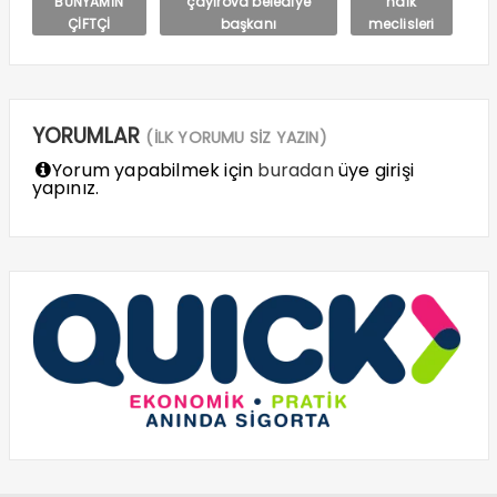
BÜNYAMİN
çayırova belediye
halk
ÇİFTÇİ
başkanı
meclisleri
YORUMLAR
(İLK YORUMU SİZ YAZIN)
Yorum yapabilmek için
buradan
üye girişi
yapınız.