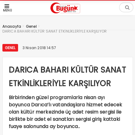
MENÜ
>
>
Anasayfa
Genel
DARICA BAHARI KÜLTÜR SANAT ETKİNLİKLERİYLE KARŞILIYOR
GENEL
3 Nisan 2018 14:57
DARICA BAHARI KÜLTÜR SANAT
ETKİNLİKLERİYLE KARŞILIYOR
Birbirinden güzel programlarla nisan ayı
boyunca Darıca’lı vatandaşlara hizmet edecek
olan kültür merkezinde üç adet resim sergisi ile
birlikte bir adet el sanatları sergisi giriş kattaki
fuaye salonunda ay boyunca..